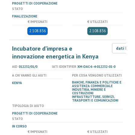
PROGETTI DI COOPERAZIONE
STATO
FINALIZZAZIONE
€ IMPEGNATI
€ UTILIZZATI
2.108.836
2.108.836
Incubatore d’impresa e
dati LOD
innovazione energetica in Kenya
AID
012232/01/0
IATI IDENTIFIER
XM-DAC-6-4-012232-01-0
A CHI VANNO GLI AIUTI
PER COSA VENGONO UTILIZZATI
BANCHE, FINANZA E POLITICHE E
KENYA
ASSITENZA COMMERCIALE
INDUSTRIA, MINIERE E
COSTRUZIONI
INFRASTRUTTURE, SERVIZI,
TRASPORTI E COMUNICAZIONI
TIPOLOGIA DI AIUTO
PROGETTI DI COOPERAZIONE
STATO
IN CORSO
€ IMPEGNATI
€ UTILIZZATI