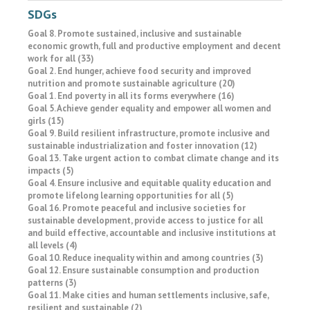
SDGs
Goal 8. Promote sustained, inclusive and sustainable
economic growth, full and productive employment and decent
work for all (33)
Goal 2. End hunger, achieve food security and improved
nutrition and promote sustainable agriculture (20)
Goal 1. End poverty in all its forms everywhere (16)
Goal 5. Achieve gender equality and empower all women and
girls (15)
Goal 9. Build resilient infrastructure, promote inclusive and
sustainable industrialization and foster innovation (12)
Goal 13. Take urgent action to combat climate change and its
impacts (5)
Goal 4. Ensure inclusive and equitable quality education and
promote lifelong learning opportunities for all (5)
Goal 16. Promote peaceful and inclusive societies for
sustainable development, provide access to justice for all
and build effective, accountable and inclusive institutions at
all levels (4)
Goal 10. Reduce inequality within and among countries (3)
Goal 12. Ensure sustainable consumption and production
patterns (3)
Goal 11. Make cities and human settlements inclusive, safe,
resilient and sustainable (2)