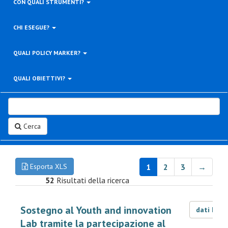
CON QUALI STRUMENTI?
CHI ESEGUE?
QUALI POLICY MARKER?
QUALI OBIETTIVI?
Cerca
Esporta XLS
1
2
3
→
52
Risultati della ricerca
Sostegno al Youth and innovation
dati LOD
Lab tramite la partecipazione al