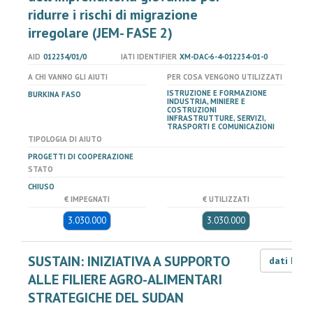
ridurre i rischi di migrazione
irregolare (JEM- FASE 2)
AID
012234/01/0
IATI IDENTIFIER
XM-DAC-6-4-012234-01-0
A CHI VANNO GLI AIUTI
PER COSA VENGONO UTILIZZATI
ISTRUZIONE E FORMAZIONE
BURKINA FASO
INDUSTRIA, MINIERE E
COSTRUZIONI
INFRASTRUTTURE, SERVIZI,
TRASPORTI E COMUNICAZIONI
TIPOLOGIA DI AIUTO
PROGETTI DI COOPERAZIONE
STATO
CHIUSO
€ IMPEGNATI
€ UTILIZZATI
3.030.000
3.030.000
SUSTAIN: INIZIATIVA A SUPPORTO
dati LOD
ALLE FILIERE AGRO-ALIMENTARI
STRATEGICHE DEL SUDAN