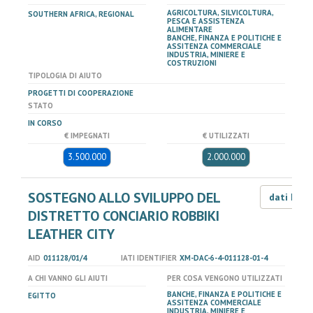
AGRICOLTURA, SILVICOLTURA,
SOUTHERN AFRICA, REGIONAL
PESCA E ASSISTENZA
ALIMENTARE
BANCHE, FINANZA E POLITICHE E
ASSITENZA COMMERCIALE
INDUSTRIA, MINIERE E
COSTRUZIONI
TIPOLOGIA DI AIUTO
PROGETTI DI COOPERAZIONE
STATO
IN CORSO
€ IMPEGNATI
€ UTILIZZATI
3.500.000
2.000.000
SOSTEGNO ALLO SVILUPPO DEL
dati LOD
DISTRETTO CONCIARIO ROBBIKI
LEATHER CITY
AID
011128/01/4
IATI IDENTIFIER
XM-DAC-6-4-011128-01-4
A CHI VANNO GLI AIUTI
PER COSA VENGONO UTILIZZATI
BANCHE, FINANZA E POLITICHE E
EGITTO
ASSITENZA COMMERCIALE
INDUSTRIA, MINIERE E