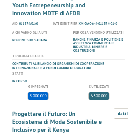
Youth Entrepeneurship and
innovation MDTF di AFDB
AID
011574/01/0
IATI IDENTIFIER
XM-DAC-6-4-011574-01-0
A CHI VANNO GLI AIUTI
PER COSA VENGONO UTILIZZATI
BANCHE, FINANZA E POLITICHE E
REGIONE SUD SAHARA
ASSITENZA COMMERCIALE
INDUSTRIA, MINIERE E
COSTRUZIONI
TIPOLOGIA DI AIUTO
CONTRIBUTI AL BILANCIO DI ORGANISMI DI COOPERAZIONE
INTERNAZIONALE E A FONDI COMUNI DI DONATORI
STATO
IN CORSO
€ IMPEGNATI
€ UTILIZZATI
8.000.000
6.500.000
Progettare il Futuro: Un
dati LOD
Ecosistema di Moda Sostenibile e
Inclusivo per il Kenya