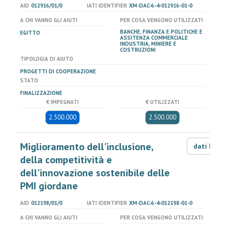
AID
012916/01/0
IATI IDENTIFIER
XM-DAC-6-4-012916-01-0
A CHI VANNO GLI AIUTI
PER COSA VENGONO UTILIZZATI
BANCHE, FINANZA E POLITICHE E
EGITTO
ASSITENZA COMMERCIALE
INDUSTRIA, MINIERE E
COSTRUZIONI
TIPOLOGIA DI AIUTO
PROGETTI DI COOPERAZIONE
STATO
FINALIZZAZIONE
€ IMPEGNATI
€ UTILIZZATI
2.500.000
2.500.000
Miglioramento dell'inclusione,
dati LOD
della competitività e
dell'innovazione sostenibile delle
PMI giordane
AID
012198/01/0
IATI IDENTIFIER
XM-DAC-6-4-012198-01-0
A CHI VANNO GLI AIUTI
PER COSA VENGONO UTILIZZATI