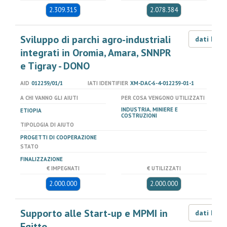
2.309.315
2.078.384
Sviluppo di parchi agro-industriali
dati LOD
integrati in Oromia, Amara, SNNPR
e Tigray - DONO
AID
012259/01/1
IATI IDENTIFIER
XM-DAC-6-4-012259-01-1
A CHI VANNO GLI AIUTI
PER COSA VENGONO UTILIZZATI
INDUSTRIA, MINIERE E
ETIOPIA
COSTRUZIONI
TIPOLOGIA DI AIUTO
PROGETTI DI COOPERAZIONE
STATO
FINALIZZAZIONE
€ IMPEGNATI
€ UTILIZZATI
2.000.000
2.000.000
Supporto alle Start-up e MPMI in
dati LOD
Egitto