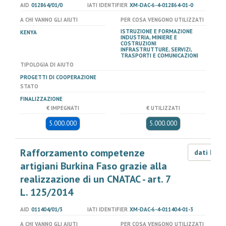
AID
012864/01/0
IATI IDENTIFIER
XM-DAC-6-4-012864-01-0
A CHI VANNO GLI AIUTI
PER COSA VENGONO UTILIZZATI
ISTRUZIONE E FORMAZIONE
KENYA
INDUSTRIA, MINIERE E
COSTRUZIONI
INFRASTRUTTURE, SERVIZI,
TRASPORTI E COMUNICAZIONI
TIPOLOGIA DI AIUTO
PROGETTI DI COOPERAZIONE
STATO
FINALIZZAZIONE
€ IMPEGNATI
€ UTILIZZATI
5.000.000
5.000.000
Rafforzamento competenze
dati LOD
artigiani Burkina Faso grazie alla
realizzazione di un CNATAC - art. 7
L. 125/2014
AID
011404/01/3
IATI IDENTIFIER
XM-DAC-6-4-011404-01-3
A CHI VANNO GLI AIUTI
PER COSA VENGONO UTILIZZATI