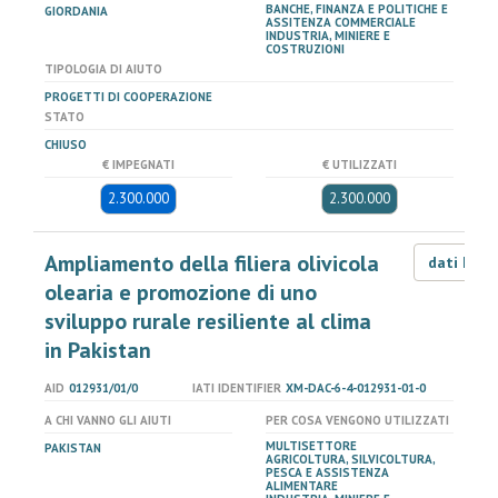
BANCHE, FINANZA E POLITICHE E
GIORDANIA
ASSITENZA COMMERCIALE
INDUSTRIA, MINIERE E
COSTRUZIONI
TIPOLOGIA DI AIUTO
PROGETTI DI COOPERAZIONE
STATO
CHIUSO
€ IMPEGNATI
€ UTILIZZATI
2.300.000
2.300.000
Ampliamento della filiera olivicola
dati LOD
olearia e promozione di uno
sviluppo rurale resiliente al clima
in Pakistan
AID
012931/01/0
IATI IDENTIFIER
XM-DAC-6-4-012931-01-0
A CHI VANNO GLI AIUTI
PER COSA VENGONO UTILIZZATI
MULTISETTORE
PAKISTAN
AGRICOLTURA, SILVICOLTURA,
PESCA E ASSISTENZA
ALIMENTARE