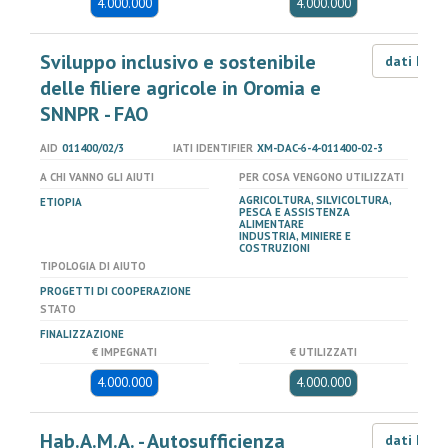
4.000.000
4.000.000
Sviluppo inclusivo e sostenibile
dati LOD
delle filiere agricole in Oromia e
SNNPR - FAO
AID
011400/02/3
IATI IDENTIFIER
XM-DAC-6-4-011400-02-3
A CHI VANNO GLI AIUTI
PER COSA VENGONO UTILIZZATI
AGRICOLTURA, SILVICOLTURA,
ETIOPIA
PESCA E ASSISTENZA
ALIMENTARE
INDUSTRIA, MINIERE E
COSTRUZIONI
TIPOLOGIA DI AIUTO
PROGETTI DI COOPERAZIONE
STATO
FINALIZZAZIONE
€ IMPEGNATI
€ UTILIZZATI
4.000.000
4.000.000
Hab.A.M.A. - Autosufficienza
dati LOD