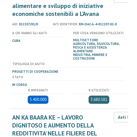
alimentare e sviluppo di iniziative
economiche sostenibili a L’Avana
AID
012207/01/0
IATI IDENTIFIER
XM-DAC-6-4-012207-01-0
A CHI VANNO GLI AIUTI
PER COSA VENGONO UTILIZZATI
MULTISETTORE
CUBA
AGRICOLTURA, SILVICOLTURA,
PESCA E ASSISTENZA
ALIMENTARE
INDUSTRIA, MINIERE E
COSTRUZIONI
TIPOLOGIA DI AIUTO
PROGETTI DI COOPERAZIONE
STATO
IN CORSO
€ IMPEGNATI
€ UTILIZZATI
5.400.000
3.680.581
AN KA BAARA KE – LAVORO
dati LOD
DIGNITOSO E AUMENTO DELLA
REDDITIVITA’ NELLE FILIERE DEL