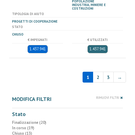
POPOLAZIONE
INDUSTRIA, MINIERE E
COSTRUZIONI
TIPOLOGIA DI AIUTO
PROGETTI DI COOPERAZIONE
STATO
CHIUSO
€ IMPEGNATI
€ UTILIZZATI
1.437.941
1.437.941
1
2
3
→
MODIFICA FILTRI
RIMUOVI FILTRI
Stato
Finalizzazione (20)
In corso (19)
Chiuso (13)