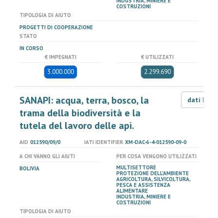
INDUSTRIA, MINIERE E
COSTRUZIONI
TIPOLOGIA DI AIUTO
PROGETTI DI COOPERAZIONE
STATO
IN CORSO
€ IMPEGNATI
€ UTILIZZATI
3.000.000
2.299.690
SANAPI: acqua, terra, bosco, la
dati LOD
trama della biodiversità e la
tutela del lavoro delle api.
AID
012590/09/0
IATI IDENTIFIER
XM-DAC-6-4-012590-09-0
A CHI VANNO GLI AIUTI
PER COSA VENGONO UTILIZZATI
MULTISETTORE
BOLIVIA
PROTEZIONE DELL'AMBIENTE
AGRICOLTURA, SILVICOLTURA,
PESCA E ASSISTENZA
ALIMENTARE
INDUSTRIA, MINIERE E
COSTRUZIONI
TIPOLOGIA DI AIUTO