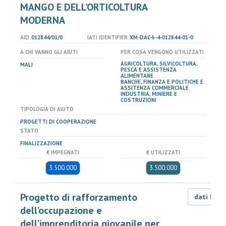
MANGO E DELL’ORTICOLTURA
MODERNA
AID
012844/01/0
IATI IDENTIFIER
XM-DAC-6-4-012844-01-0
A CHI VANNO GLI AIUTI
PER COSA VENGONO UTILIZZATI
AGRICOLTURA, SILVICOLTURA,
MALI
PESCA E ASSISTENZA
ALIMENTARE
BANCHE, FINANZA E POLITICHE E
ASSITENZA COMMERCIALE
INDUSTRIA, MINIERE E
COSTRUZIONI
TIPOLOGIA DI AIUTO
PROGETTI DI COOPERAZIONE
STATO
FINALIZZAZIONE
€ IMPEGNATI
€ UTILIZZATI
3.500.000
3.500.000
Progetto di rafforzamento
dati LOD
dell’occupazione e
dell’imprenditoria giovanile per