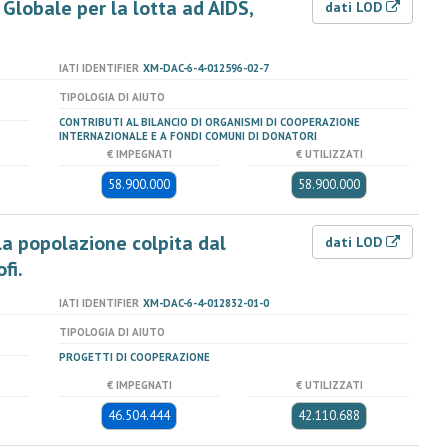
Globale per la lotta ad AIDS,
dati LOD
IATI IDENTIFIER
XM-DAC-6-4-012596-02-7
TIPOLOGIA DI AIUTO
CONTRIBUTI AL BILANCIO DI ORGANISMI DI COOPERAZIONE
INTERNAZIONALE E A FONDI COMUNI DI DONATORI
€ IMPEGNATI
€ UTILIZZATI
58.900.000
58.900.000
la popolazione colpita dal
dati LOD
fi.
IATI IDENTIFIER
XM-DAC-6-4-012832-01-0
TIPOLOGIA DI AIUTO
PROGETTI DI COOPERAZIONE
€ IMPEGNATI
€ UTILIZZATI
46.504.444
42.110.688