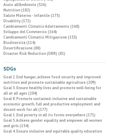
Aiuto all’Ambiente (326)
Nutrition (182)
Salute Materno - Infantile (175)
Disability (172)
Cambiamenti Climatici Adattamento (168)
Sviluppo del Commercio (164)
Cambiamenti Climatici Mitigazione (133)
Biodiversità (114)
Desertificazione (88)
Disaster Risk Reduction (DRR) (81)
SDGs
Goal 2. End hunger, achieve food security and improved
nutrition and promote sustainable agriculture (209)
Goal 3. Ensure healthy lives and promote well-being for
all at all ages (204)
Goal 8. Promote sustained, inclusive and sustainable
economic growth, full and productive employment and
decent work for all (177)
Goal 1. End poverty in all its forms everywhere (171)
Goal 5. Achieve gender equality and empower all women
and girls (154)
Goal 4. Ensure inclusive and equitable quality education