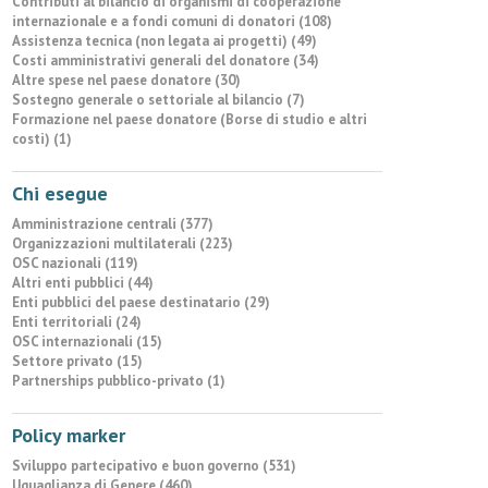
Contributi al bilancio di organismi di cooperazione
internazionale e a fondi comuni di donatori (108)
Assistenza tecnica (non legata ai progetti) (49)
Costi amministrativi generali del donatore (34)
Altre spese nel paese donatore (30)
Sostegno generale o settoriale al bilancio (7)
Formazione nel paese donatore (Borse di studio e altri
costi) (1)
Chi esegue
Amministrazione centrali (377)
Organizzazioni multilaterali (223)
OSC nazionali (119)
Altri enti pubblici (44)
Enti pubblici del paese destinatario (29)
Enti territoriali (24)
OSC internazionali (15)
Settore privato (15)
Partnerships pubblico-privato (1)
Policy marker
Sviluppo partecipativo e buon governo (531)
Uguaglianza di Genere (460)