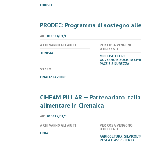
CHIUSO
PRODEC: Programma di sostegno alle
AID
011634/01/1
A CHI VANNO GLI AIUTI
PER COSA VENGONO
UTILIZZATI
TUNISIA
MULTISETTORE
GOVERNO E SOCIETÀ CIVIL
PACE E SICUREZZA
STATO
FINALIZZAZIONE
CIHEAM PILLAR — Partenariato Italia-
alimentare in Cirenaica
AID
013017/01/0
A CHI VANNO GLI AIUTI
PER COSA VENGONO
UTILIZZATI
LIBIA
AGRICOLTURA, SILVICOLT
PESCA E ASSISTENZA