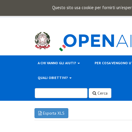
Questo sito usa cookie per fornirti un'esper
A CHI VANNO GLI AIUTI?
PER COSA VENGONO U
QUALI OBIETTIVI?
Cerca
Esporta XLS