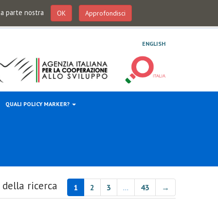
 da parte nostra
OK
Approfondisci
ENGLISH
QUALI POLICY MARKER?
 della ricerca
1
2
3
…
43
→