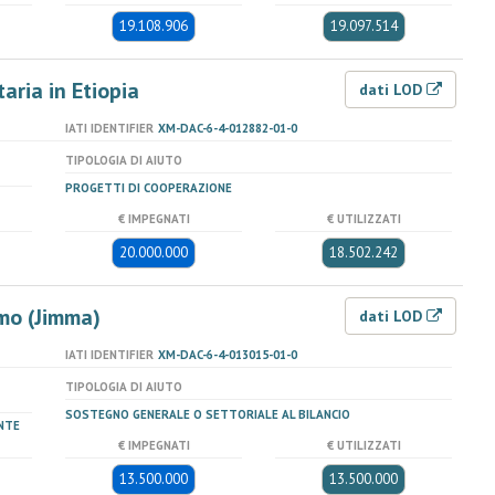
19.108.906
19.097.514
aria in Etiopia
dati LOD
IATI IDENTIFIER
XM-DAC-6-4-012882-01-0
TIPOLOGIA DI AIUTO
PROGETTI DI COOPERAZIONE
€ IMPEGNATI
€ UTILIZZATI
20.000.000
18.502.242
mo (Jimma)
dati LOD
IATI IDENTIFIER
XM-DAC-6-4-013015-01-0
TIPOLOGIA DI AIUTO
SOSTEGNO GENERALE O SETTORIALE AL BILANCIO
NTE
€ IMPEGNATI
€ UTILIZZATI
13.500.000
13.500.000