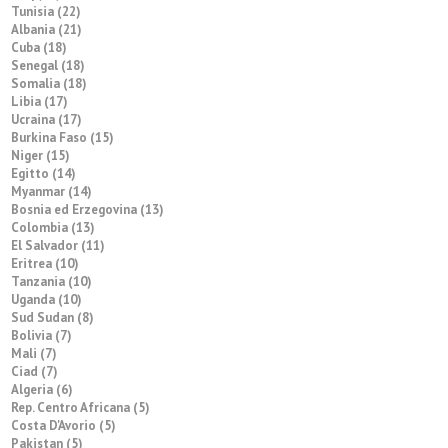
Tunisia (22)
Albania (21)
Cuba (18)
Senegal (18)
Somalia (18)
Libia (17)
Ucraina (17)
Burkina Faso (15)
Niger (15)
Egitto (14)
Myanmar (14)
Bosnia ed Erzegovina (13)
Colombia (13)
El Salvador (11)
Eritrea (10)
Tanzania (10)
Uganda (10)
Sud Sudan (8)
Bolivia (7)
Mali (7)
Ciad (7)
Algeria (6)
Rep. Centro Africana (5)
Costa D'Avorio (5)
Pakistan (5)