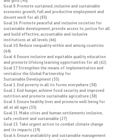
and girls (90)
Goal 8. Promote sustained, inclusive and sustainable
economic growth, full and productive employment and
decent work for all (83)
Goal 16. Promote peaceful and inclusive societies for
sustainable development, provide access to justice for all
and build effective, accountable and inclusive
institutions at all levels (66)
Goal 10. Reduce inequality within and among countries
(64)
Goal 4. Ensure inclusive and equitable quality education
and promote lifelong learning opportunities for all (62)
Goal 17. Strengthen the means of implementation and
revitalize the Global Partnership for
Sustainable Development (53)
Goal 1. End poverty in all its forms everywhere (38)
Goal 2. End hunger, achieve food security and improved
nutrition and promote sustainable agriculture (38)
Goal 3. Ensure healthy lives and promote well-being for
all at all ages (35)
Goal 11. Make cities and human settlements inclusive,
safe, resilient and sustainable (27)
Goal 13. Take urgent action to combat climate change
and its impacts (19)
Goal 6. Ensure availability and sustainable management