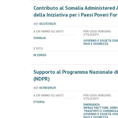
Contributo al Somalia Administered 
della Iniziativa per i Paesi Poveri F
AID
012257/01/0
A CHI VANNO GLI AIUTI
PER COSA VENGONO
UTILIZZATI
SOMALIA
GOVERNO E SOCIETÀ CIVIL
PACE E SICUREZZA
STATO
IN CORSO
Supporto al Programma Nazionale di
(NDPR)
AID
013065/01/0
A CHI VANNO GLI AIUTI
PER COSA VENGONO
UTILIZZATI
ETIOPIA
EMERGENZA
INFRASTRUTTURE, SERVIZ
TRASPORTI E COMUNICAZ
GOVERNO E SOCIETÀ CIVIL
PACE E SICUREZZA