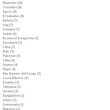
Myanmar (10)
Colombia (8)
Egitto (8)
El Salvador (8)
Bolivia (7)
Iraq (7)
Somalia (7)
Sudan (6)
Bosnia ed Erzegovina (5)
Giordania (5)
Libia (5)
Mali (5)
Pakistan (5)
Cuba (4)
Guinea (4)
Niger (4)
Rep. Democr. del Congo (3)
Costa D'Avorio (3)
Ecuador (3)
Tanzania (3)
Ucraina (3)
Bangladesh (2)
Gibuti (2)
Guatemala (2)
Marocco (2)