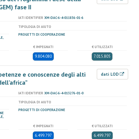
GEM) fase II
IATI IDENTIFIER
XM-DAC-6-4-011836-01-6
TIPOLOGIA DI AIUTO
PROGETTI DI COOPERAZIONE
E,
€ IMPEGNATI
€ UTILIZZATI
9.804.080
7.015.805
petenze e conoscenze degli alti
dati LOD
ell’africa”
IATI IDENTIFIER
XM-DAC-6-4-013276-01-0
TIPOLOGIA DI AIUTO
PROGETTI DI COOPERAZIONE
NE
E,
€ IMPEGNATI
€ UTILIZZATI
6.499.797
6.499.797