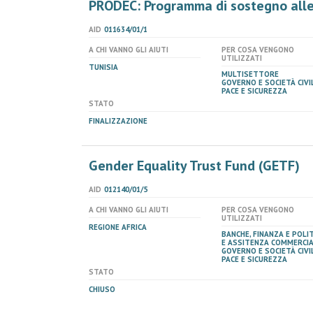
PRODEC: Programma di sostegno alle
AID
011634/01/1
A CHI VANNO GLI AIUTI
PER COSA VENGONO
UTILIZZATI
TUNISIA
MULTISETTORE
GOVERNO E SOCIETÀ CIVIL
PACE E SICUREZZA
STATO
FINALIZZAZIONE
Gender Equality Trust Fund (GETF)
AID
012140/01/5
A CHI VANNO GLI AIUTI
PER COSA VENGONO
UTILIZZATI
REGIONE AFRICA
BANCHE, FINANZA E POLI
E ASSITENZA COMMERCI
GOVERNO E SOCIETÀ CIVIL
PACE E SICUREZZA
STATO
CHIUSO