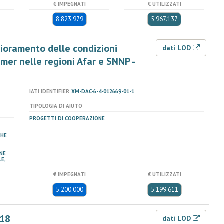
€ IMPEGNATI
€ UTILIZZATI
8.823.979
5.967.137
glioramento delle condizioni
dati LOD
amer nelle regioni Afar e SNNP -
IATI IDENTIFIER
XM-DAC-6-4-012669-01-1
TIPOLOGIA DI AIUTO
PROGETTI DI COOPERAZIONE
CHE
NE
E,
€ IMPEGNATI
€ UTILIZZATI
5.200.000
5.199.611
018
dati LOD