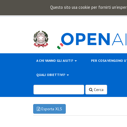
Questo sito usa cookie per fornirti un'esper
A CHI VANNO GLI AIUTI?
PER COSA VENGONO U
QUALI OBIETTIVI?
Cerca
Esporta XLS