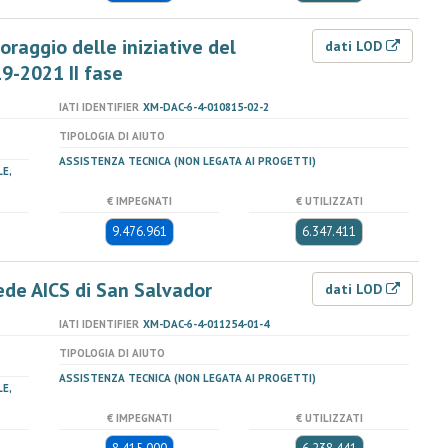
oraggio delle iniziative del
dati LOD
9-2021 II fase
IATI IDENTIFIER
XM-DAC-6-4-010815-02-2
TIPOLOGIA DI AIUTO
ASSISTENZA TECNICA (NON LEGATA AI PROGETTI)
E,
€ IMPEGNATI
€ UTILIZZATI
9.476.961
6.347.411
ede AICS di San Salvador
dati LOD
IATI IDENTIFIER
XM-DAC-6-4-011254-01-4
TIPOLOGIA DI AIUTO
ASSISTENZA TECNICA (NON LEGATA AI PROGETTI)
E,
€ IMPEGNATI
€ UTILIZZATI