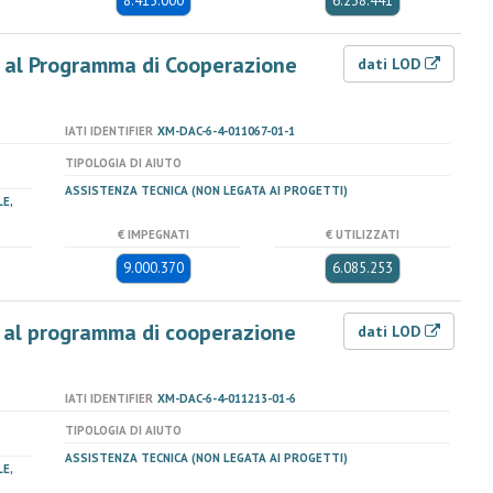
8.415.000
6.238.441
a al Programma di Cooperazione
dati LOD
IATI IDENTIFIER
XM-DAC-6-4-011067-01-1
TIPOLOGIA DI AIUTO
ASSISTENZA TECNICA (NON LEGATA AI PROGETTI)
E,
€ IMPEGNATI
€ UTILIZZATI
9.000.370
6.085.253
a al programma di cooperazione
dati LOD
IATI IDENTIFIER
XM-DAC-6-4-011213-01-6
TIPOLOGIA DI AIUTO
ASSISTENZA TECNICA (NON LEGATA AI PROGETTI)
E,