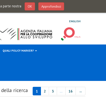
 da parte nostra
OK
Approfondisci
ENGLISH
QUALI POLICY MARKER?
 della ricerca
1
2
3
…
16
→