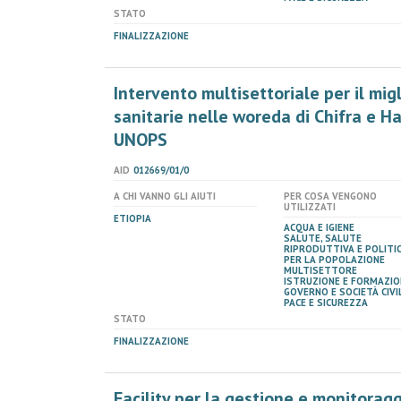
STATO
FINALIZZAZIONE
Intervento multisettoriale per il mi
sanitarie nelle woreda di Chifra e H
UNOPS
AID
012669/01/0
A CHI VANNO GLI AIUTI
PER COSA VENGONO
UTILIZZATI
ETIOPIA
ACQUA E IGIENE
SALUTE, SALUTE
RIPRODUTTIVA E POLITI
PER LA POPOLAZIONE
MULTISETTORE
ISTRUZIONE E FORMAZIO
GOVERNO E SOCIETÀ CIVIL
PACE E SICUREZZA
STATO
FINALIZZAZIONE
Facility per la gestione e monitora