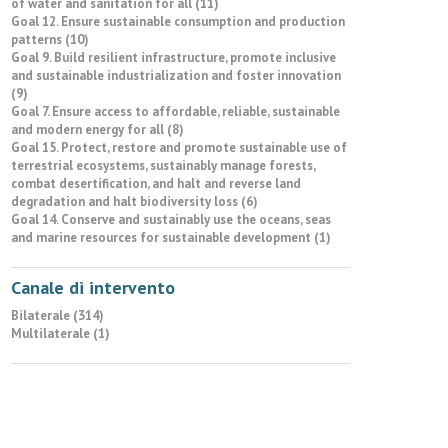
of water and sanitation for all (11)
Goal 12. Ensure sustainable consumption and production
patterns (10)
Goal 9. Build resilient infrastructure, promote inclusive
and sustainable industrialization and foster innovation
(9)
Goal 7. Ensure access to affordable, reliable, sustainable
and modern energy for all (8)
Goal 15. Protect, restore and promote sustainable use of
terrestrial ecosystems, sustainably manage forests,
combat desertification, and halt and reverse land
degradation and halt biodiversity loss (6)
Goal 14. Conserve and sustainably use the oceans, seas
and marine resources for sustainable development (1)
Canale di intervento
Bilaterale (314)
Multilaterale (1)