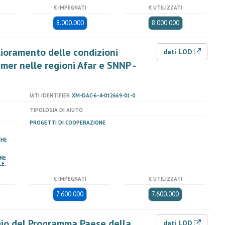
€ IMPEGNATI
€ UTILIZZATI
8.000.000
8.000.000
glioramento delle condizioni
dati LOD
amer nelle regioni Afar e SNNP -
IATI IDENTIFIER
XM-DAC-6-4-012669-01-0
TIPOLOGIA DI AIUTO
PROGETTI DI COOPERAZIONE
CHE
NE
E,
€ IMPEGNATI
€ UTILIZZATI
7.600.000
7.600.000
ggio del Programma Paese della
dati LOD