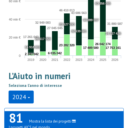
60 mln €
63 356 005
46 410 013
43 686 563
40 mln €
44 289 017
32 949 083
31 880 587
23 127 693
27 045 045
32 639 681
14 127 426
17 261 043
20 mln €
28 617 059
26 042 174
23 282 320
14 918 001
17 489 580
17 753 161
6 035 042
2 343 042
0
2019
2020
2021
2022
2023
2024
2025
2026
L’Aiuto in numeri
Seleziona l’anno di interesse
2024
81
Mostra la lista dei progetti
I progetti AICS nel mondo