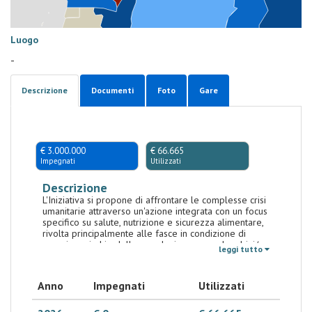
Luogo
-
Descrizione
Documenti
Foto
Gare
€ 3.000.000
€ 66.665
Impegnati
Utilizzati
Descrizione
L'Iniziativa si propone di affrontare le complesse crisi
umanitarie attraverso un'azione integrata con un focus
specifico su salute, nutrizione e sicurezza alimentare,
rivolta principalmente alle fasce in condizione di
maggiore rischio della popolazione, come bambini/e
leggi tutto
e sfollati. L’obiettivo primario è migliorare l'accesso ai
servizi di salute primaria e secondaria, rafforzando la
capacità delle strutture sanitarie pubbliche di
Anno
Impegnati
Utilizzati
rispondere in modo efficace e sostenibile alle
esigenze della popolazione, con particolare
riferimento alle problematiche legate alla nutrizione