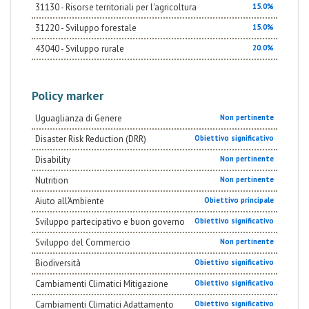
31130 - Risorse territoriali per l'agricoltura
15.0%
31220 - Sviluppo forestale
15.0%
43040 - Sviluppo rurale
20.0%
Policy marker
Uguaglianza di Genere
Non pertinente
Disaster Risk Reduction (DRR)
Obiettivo significativo
Disability
Non pertinente
Nutrition
Non pertinente
Aiuto all’Ambiente
Obiettivo principale
Sviluppo partecipativo e buon governo
Obiettivo significativo
Sviluppo del Commercio
Non pertinente
Biodiversità
Obiettivo significativo
Cambiamenti Climatici Mitigazione
Obiettivo significativo
Cambiamenti Climatici Adattamento
Obiettivo significativo