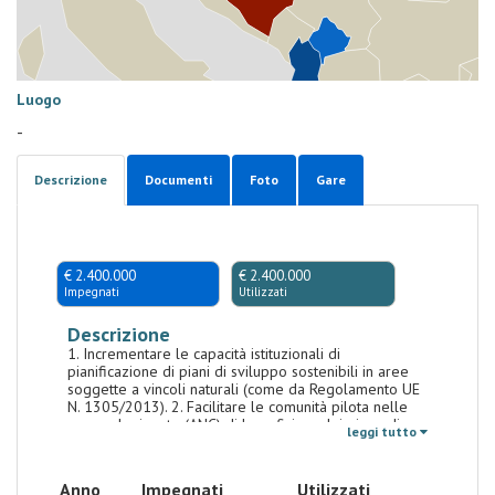
Luogo
-
Descrizione
Documenti
Foto
Gare
€ 2.400.000
€ 2.400.000
Impegnati
Utilizzati
Descrizione
1. Incrementare le capacità istituzionali di
pianificazione di piani di sviluppo sostenibili in aree
soggette a vincoli naturali (come da Regolamento UE
N. 1305/2013). 2. Facilitare le comunità pilota nelle
aree selezionate (ANC) di beneficiare dei piano di
leggi tutto
sviluppo sostenibili
Anno
Impegnati
Utilizzati