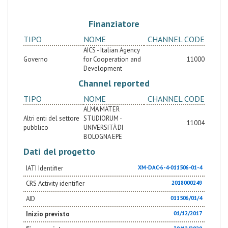
sostenibile (5 settimane) per 25 partecipanti
provenienti da diversi paesi, ma orientata verso aree
geografiche diverse dal Mediterraneo; c) creazione
Finanziatore
di una piattaforma pilota di informazione e
comunicazione per gli alumni che hanno beneficiato di
TIPO
NOME
CHANNEL CODE
iniziative di formazione promosse e / o finanziate
dalla Cooperazione Italiana, a partire da quelle
AICS - Italian Agency
relative al turismo sostenibile e argomenti correlati,
Governo
for Cooperation and
11000
con una visione a lungo termine del collezionismo,
Development
dell'organizzazione e strutturare razionalmente tutte
le esperienze passate della cooperazione allo
Channel reported
sviluppo italiana, proiettarle nel futuro.
TIPO
NOME
CHANNEL CODE
ALMA MATER
Altri enti del settore
STUDIORUM -
11004
pubblico
UNIVERSITÀ DI
BOLOGNA EPE
Dati del progetto
IATI Identifier
XM-DAC-6-4-011506-01-4
CRS Activity identifier
2018000249
AID
011506/01/4
Inizio previsto
01/12/2017