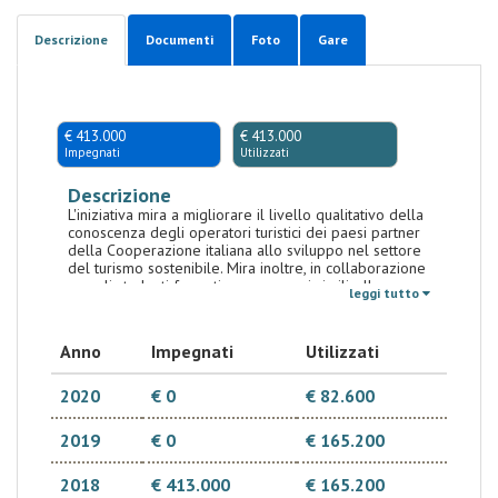
Descrizione
Documenti
Foto
Gare
€ 413.000
€ 413.000
Impegnati
Utilizzati
Descrizione
L'iniziativa mira a migliorare il livello qualitativo della
conoscenza degli operatori turistici dei paesi partner
della Cooperazione italiana allo sviluppo nel settore
del turismo sostenibile. Mira inoltre, in collaborazione
con gli studenti formati a programmi simili, alla
leggi tutto
creazione di una rete operativa aperta e dinamica da
consolidare in modo permanente nei prossimi anni.
Questo obiettivo generale sarà raggiunto attraverso
Anno
Impegnati
Utilizzati
tre attività principali: a) realizzazione di una scuola
autunnale sul turismo sostenibile (6 settimane) per 25
partecipanti provenienti da diversi paesi del Nord
2020
€ 0
€ 82.600
Africa e del Medio Oriente, con l'obiettivo specifico di
migliorare le loro conoscenze e, in aggiunta,
2019
€ 0
€ 165.200
trasformando alcuni di loro in antenne locali per la
selezione dei futuri tirocinanti candidati; b)
realizzazione di una scuola di primavera sul turismo
2018
€ 413.000
€ 165.200