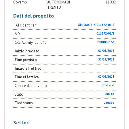
Stato conclusivo CP2 per mancanza dell’atto di
Governo
AUTONOMA DI
11002
nascita. 38 Sindaci e 114 Agenti di stato civile
TRENTO
sensibilizzati e formati. 220 Agenti sanitari materno-
infantili sensibilizzati e formati. 1.106 insegnanti di
Dati del progetto
Scuola primaria sensibilizzati 3.000 liceali della
Provincia Autonoma di Trento informati e sensibilizzati
IATI Identifier
XM-DAC-6-4-011372-01-2
sui temi del progetto.
AID
011372/01/2
CRS Activity identifier
2018000153
Inizio previsto
01/01/2018
Fine prevista
31/12/2021
Inizio effettivo
-
Fine effettiva
02/03/2023
Canale di intervento
Bilateral
Stato
Chiuso
Tied status
Legato
Settori