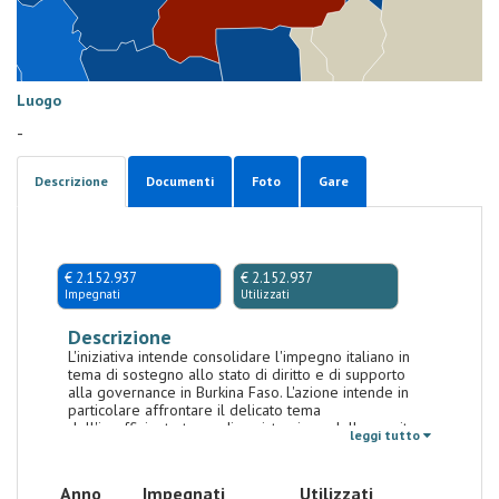
Luogo
-
Descrizione
Documenti
Foto
Gare
€ 2.152.937
€ 2.152.937
Impegnati
Utilizzati
Descrizione
L'iniziativa intende consolidare l'impegno italiano in
tema di sostegno allo stato di diritto e di supporto
alla governance in Burkina Faso. L'azione intende in
particolare affrontare il delicato tema
dell'insufficiente tasso di registrazione delle nascite
leggi tutto
allo stato civile, che - seppure cresciuto nel Paese nel
corso degli ultimi dieci anni per iniziativa del Governo
locale supportato anche dall’aiuto italiano - resta
Anno
Impegnati
Utilizzati