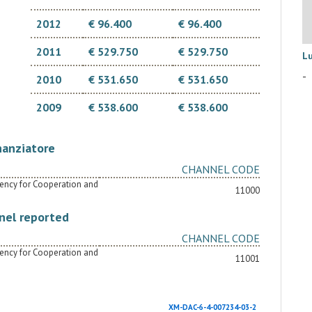
2012
€ 96.400
€ 96.400
2011
€ 529.750
€ 529.750
L
-
2010
€ 531.650
€ 531.650
2009
€ 538.600
€ 538.600
nanziatore
CHANNEL CODE
Agency for Cooperation and
11000
nel reported
CHANNEL CODE
Agency for Cooperation and
11001
XM-DAC-6-4-007234-03-2