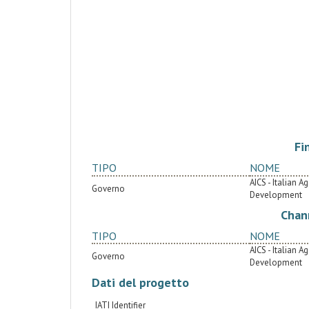
Fi
TIPO
NOME
AICS - Italian 
Governo
Development
Chan
TIPO
NOME
AICS - Italian 
Governo
Development
Dati del progetto
IATI Identifier