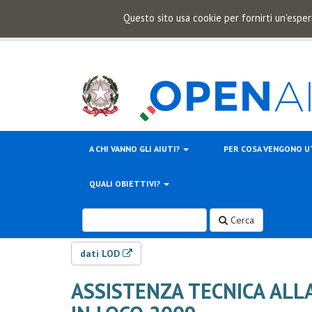
Questo sito usa cookie per fornirti un'esper
A CHI VANNO GLI AIUTI?
PER COSA VENGONO U
QUALI OBIETTIVI?
Cerca
dati LOD
ASSISTENZA TECNICA ALL