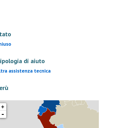
tato
hiuso
ipologia di aiuto
ltra assistenza tecnica
erù
+
-