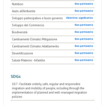
sulle buone prassi e sulle competenze sviluppate dai
Nutrition
Non pertinente
partner nel loro pluriennale lavoro di accoglienza in
Italia; - a livello culturale e di opinione pubblica: BRAT
Aiuto all’Ambiente
Non pertinente
aumenterà le occasioni di conoscenza tra le comunità
Sviluppo partecipativo e buon governo
ospitanti e le comunità migranti tramite diversi Eventi
Obiettivo significativo
di incontro; migliorerà la narrazione rispetto ai
Sviluppo del Commercio
Non pertinente
fenomeni migratori con una specifica Campagna
Biodiversità
Non pertinente
Cambiamenti Climatici Mitigazione
Non pertinente
Cambiamenti Climatici Adattamento
Non pertinente
Desertificazione
Non pertinente
Salute Materno - Infantile
Non pertinente
SDGs
10.7 - Facilitate orderly, safe, regular and responsible
migration and mobility of people, including through the
implementation of planned and well-managed migration
policies