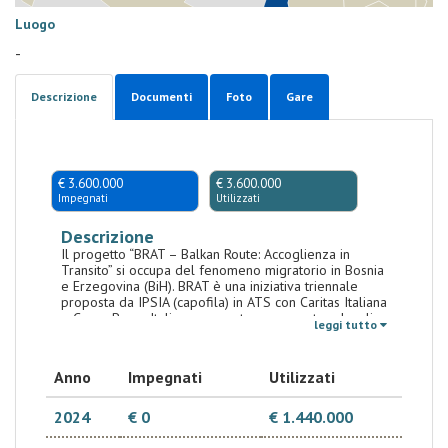
Luogo
-
Descrizione
Documenti
Foto
Gare
€ 3.600.000
€ 3.600.000
Impegnati
Utilizzati
Descrizione
Il progetto “BRAT – Balkan Route: Accoglienza in
Transito” si occupa del fenomeno migratorio in Bosnia
e Erzegovina (BiH). BRAT è una iniziativa triennale
proposta da IPSIA (capofila) in ATS con Caritas Italiana
e Croce Rossa Italiana, e avente come partner locali
leggi tutto
l’associazione EMMAUS, Caritas BiH, e la Società di
Croce Rossa della BiH. La BiH è attraversata dai flussi
migratori lungo la Rotta Balcanica fin dal 2018. In
Anno
Impegnati
Utilizzati
questi anni il paese non è riuscito a proporre efficaci
politiche di gestione del fenomeno, nè a mettere in
piedi un adeguato sistema di accoglienza. Le
2024
€ 0
€ 1.440.000
istituzioni bosniaco-erzegovesi a livello nazionale e
locale hanno finora organizzato 6 Campi di Transito