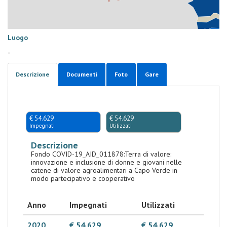
Luogo
-
Descrizione
Documenti
Foto
Gare
€ 54.629
€ 54.629
Impegnati
Utilizzati
Descrizione
Fondo COVID-19_AID_011878:Terra di valore:
innovazione e inclusione di donne e giovani nelle
catene di valore agroalimentari a Capo Verde in
modo partecipativo e cooperativo
Anno
Impegnati
Utilizzati
2020
€ 54.629
€ 54.629