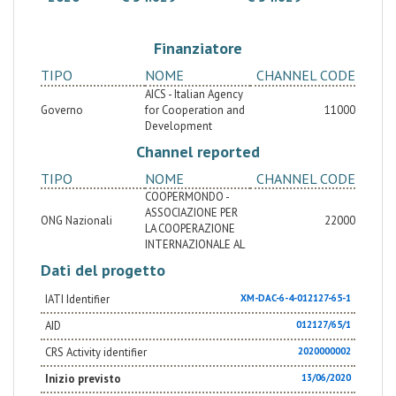
Finanziatore
TIPO
NOME
CHANNEL CODE
AICS - Italian Agency
Governo
for Cooperation and
11000
Development
Channel reported
TIPO
NOME
CHANNEL CODE
COOPERMONDO -
ASSOCIAZIONE PER
ONG Nazionali
22000
LA COOPERAZIONE
INTERNAZIONALE AL
Dati del progetto
IATI Identifier
XM-DAC-6-4-012127-65-1
AID
012127/65/1
CRS Activity identifier
2020000002
Inizio previsto
13/06/2020