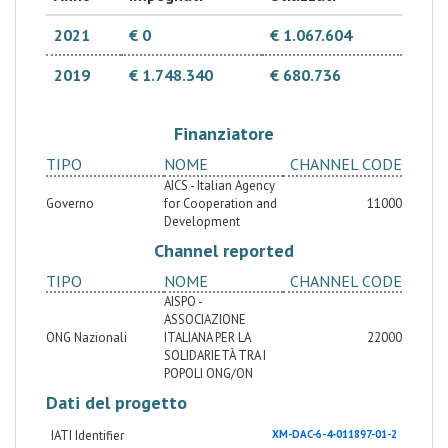
Raffaele di Milano. Il progetto lavorerà per
migliorare le capacità didattiche dell'Academy of
Health Science di Port Sudan e dell'Università del Red
2021
€ 0
€ 1.067.604
Sea.
2019
€ 1.748.340
€ 680.736
Finanziatore
TIPO
NOME
CHANNEL CODE
AICS - Italian Agency
Governo
for Cooperation and
11000
Development
Channel reported
TIPO
NOME
CHANNEL CODE
AISPO -
ASSOCIAZIONE
ONG Nazionali
ITALIANA PER LA
22000
SOLIDARIETÀ TRA I
POPOLI ONG/ON
Dati del progetto
IATI Identifier
XM-DAC-6-4-011897-01-2