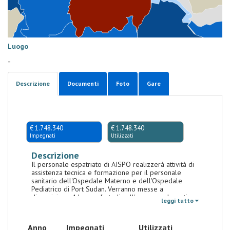
Luogo
-
Descrizione
Documenti
Foto
Gare
€ 1.748.340
€ 1.748.340
Impegnati
Utilizzati
Descrizione
Il personale espatriato di AISPO realizzerà attività di
assistenza tecnica e formazione per il personale
sanitario dell'Ospedale Materno e dell'Ospedale
Pediatrico di Port Sudan. Verranno messe a
disposizione 4 borse di studio all'anno per docenti
leggi tutto
dell'AHS che verranno realizzate presso l'Academy of
Health Science Federale di Khartoum, e 3 persone
all'anno tra chirurghi e pediatri presso l'Ospedale San
Anno
Impegnati
Utilizzati