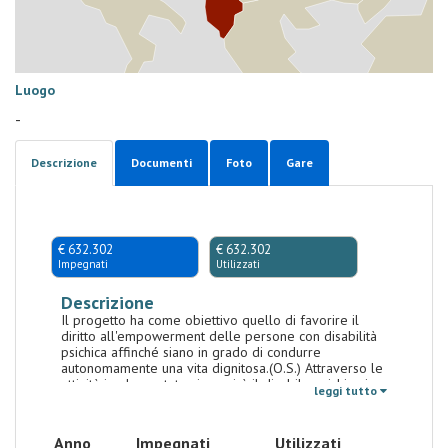
Luogo
-
Descrizione
Documenti
Foto
Gare
€ 632.302
€ 632.302
Impegnati
Utilizzati
Descrizione
Il progetto ha come obiettivo quello di favorire il
diritto all'empowerment delle persone con disabilità
psichica affinché siano in grado di condurre
autonomamente una vita dignitosa.(O.S.) Attraverso le
attività implementate si seguirà il disabile psichico in
leggi tutto
un processo di riabilitazione, di formazione
professionale e di reinserimento in una società
sensibilizzata. Partendo dall'identificazione dei
Anno
Impegnati
Utilizzati