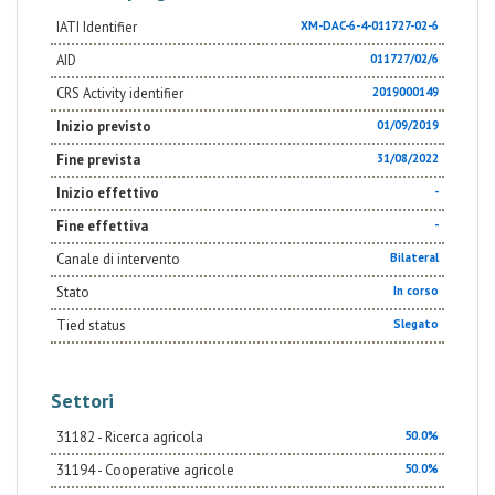
IATI Identifier
XM-DAC-6-4-011727-02-6
AID
011727/02/6
CRS Activity identifier
2019000149
Inizio previsto
01/09/2019
Fine prevista
31/08/2022
Inizio effettivo
-
Fine effettiva
-
Canale di intervento
Bilateral
Stato
In corso
Tied status
Slegato
Settori
31182 - Ricerca agricola
50.0%
31194 - Cooperative agricole
50.0%