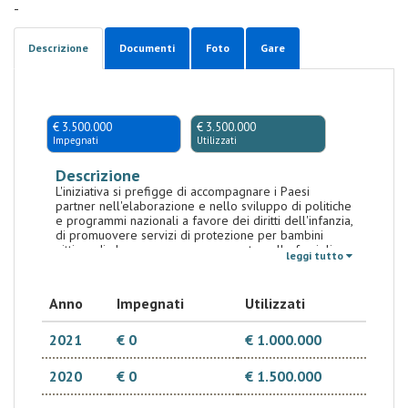
-
Descrizione
Documenti
Foto
Gare
€ 3.500.000
€ 3.500.000
Impegnati
Utilizzati
Descrizione
L'iniziativa si prefigge di accompagnare i Paesi
partner nell'elaborazione e nello sviluppo di politiche
e programmi nazionali a favore dei diritti dell'infanzia,
di promuovere servizi di protezione per bambini
vittime di abuso e accompagnamento nelle famiglie
leggi tutto
di origine per i bambini vittime di tratta e di
sviluppare una strategia regionale per la tutela dei
minori, in ambito ECOWAS
Anno
Impegnati
Utilizzati
2021
€ 0
€ 1.000.000
2020
€ 0
€ 1.500.000