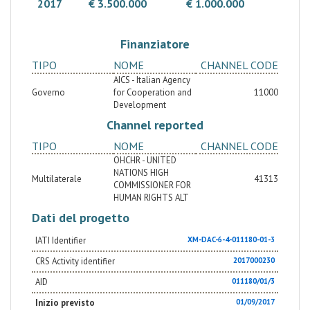
2017
€ 3.500.000
€ 1.000.000
Finanziatore
TIPO
NOME
CHANNEL CODE
AICS - Italian Agency
Governo
for Cooperation and
11000
Development
Channel reported
TIPO
NOME
CHANNEL CODE
OHCHR - UNITED
NATIONS HIGH
Multilaterale
41313
COMMISSIONER FOR
HUMAN RIGHTS ALT
Dati del progetto
IATI Identifier
XM-DAC-6-4-011180-01-3
CRS Activity identifier
2017000230
AID
011180/01/3
Inizio previsto
01/09/2017