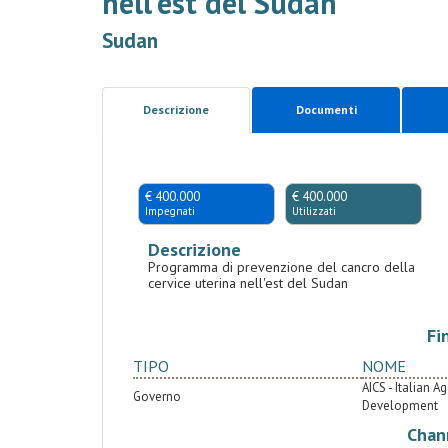
nell'est del Sudan
Sudan
Descrizione
Documenti
€ 400.000
€ 400.000
Impegnati
Utilizzati
Descrizione
Programma di prevenzione del cancro della
cervice uterina nell'est del Sudan
Fi
TIPO
NOME
AICS - Italian 
Governo
Development
Chan