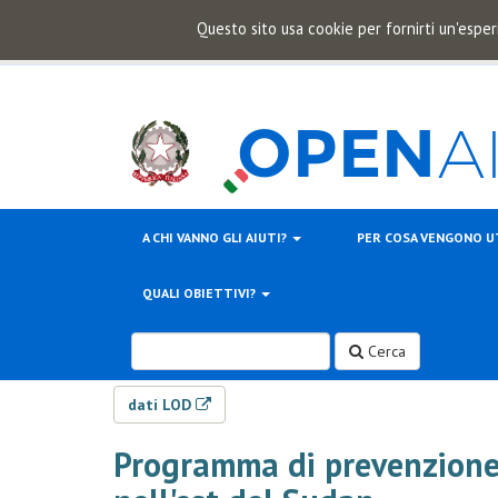
Questo sito usa cookie per fornirti un'esper
A CHI VANNO GLI AIUTI?
PER COSA VENGONO U
QUALI OBIETTIVI?
Cerca
dati LOD
Programma di prevenzione 