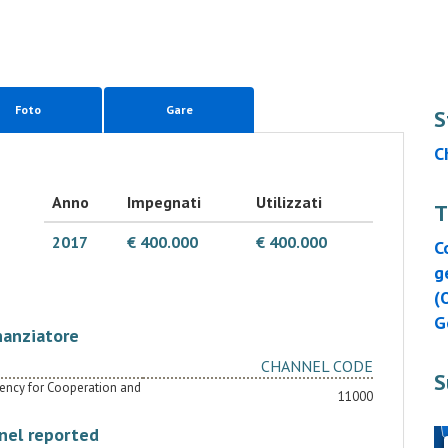
Foto
Gare
S
C
Anno
Impegnati
Utilizzati
T
2017
€ 400.000
€ 400.000
C
g
(
G
nanziatore
CHANNEL CODE
S
Agency for Cooperation and
11000
nel reported