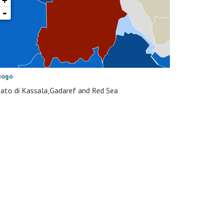
+
-
uogo
tato di Kassala,Gadaref and Red Sea