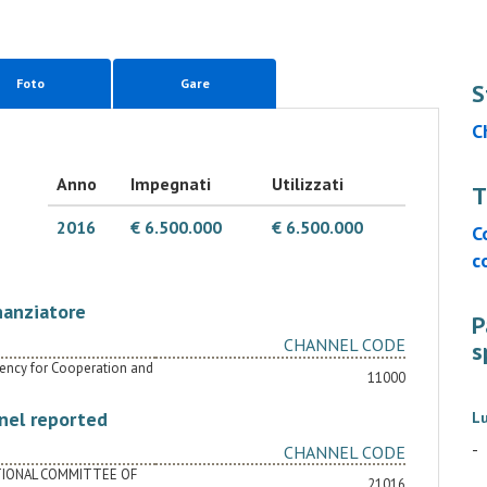
Foto
Gare
S
C
Anno
Impegnati
Utilizzati
T
2016
€ 6.500.000
€ 6.500.000
C
c
nanziatore
P
CHANNEL CODE
s
Agency for Cooperation and
11000
nel reported
L
-
CHANNEL CODE
ATIONAL COMMITTEE OF
21016