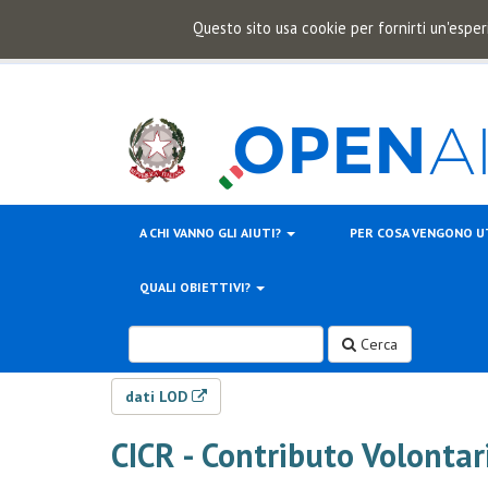
Questo sito usa cookie per fornirti un'esper
A CHI VANNO GLI AIUTI?
PER COSA VENGONO U
QUALI OBIETTIVI?
Cerca
dati LOD
CICR - Contributo Volonta