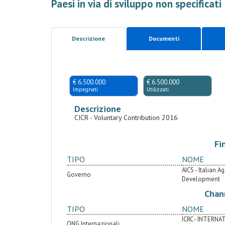
Paesi in via di sviluppo non specificati
Descrizione
Documenti
€ 6.500.000
€ 6.500.000
Impegnati
Utilizzati
Descrizione
CICR - Voluntary Contribution 2016
Fi
TIPO
NOME
AICS - Italian 
Governo
Development
Chan
TIPO
NOME
ICRC - INTERN
ONG Internazionali