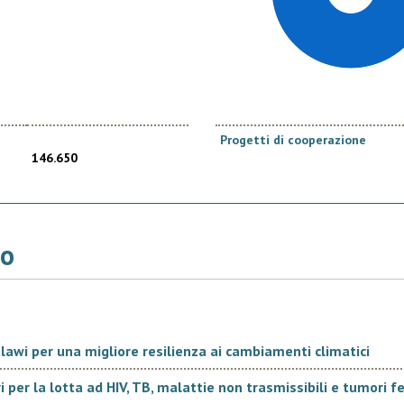
popolazioni colpite; la seconda, in cui si pongono le bas
aumentare il livello di resilienza delle aree colpite d
individuate, certamente, nel ricorrente fenomeno del Niñ
climatici in atto.
Progetti di cooperazione
146.650
La prima fase ("Iniziativa di emergenza per la mitigazion
Paesi dell'Africa Australe", AID 010746) si è conclusa n
della siccità causata da
El Niño nei Paesi dell'Africa Au
so
beneficiaries, AID 010862) è iniziata nel mese di sette
Allineamento con la strategia del Govern
awi per una migliore resilienza ai cambiamenti climatici
interventi della comunità dei donatori
i per la lotta ad HIV, TB, malattie non trasmissibili e tumori 
L’Unione Europea e gli Stati Membri europei, fra cui l’Ital