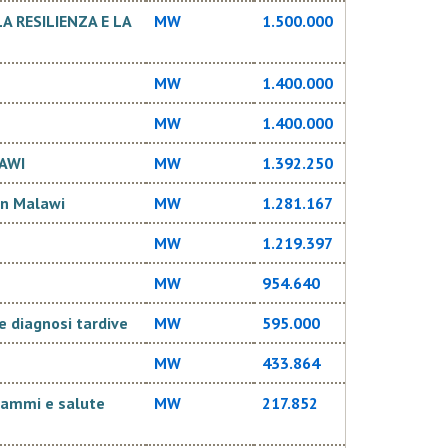
nto e articolano le proprie iniziative di risposta alle
 RESILIENZA E LA
MW
1.500.000
ica Development Community
(SADC) e del piano
IASCO), con l’obiettivo di ottimizzare gli interventi
o periodo.
MW
1.400.000
MW
1.400.000
l Paese, con
LAWI
MW
1.392.250
are gli
one causati
in Malawi
MW
1.281.167
nella regione
delle
MW
1.219.397
llevamento,
 dei prodotti
MW
954.640
tionali dei
le diagnosi tardive
MW
595.000
 della
MW
433.864
grammi e salute
MW
217.852
tà e della
eddito medio