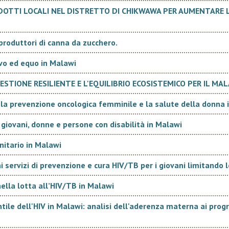
regionale dell’Africa Australe che nei singoli paesi d’interve
TTI LOCALI NEL DISTRETTO DI CHIKWAWA PER AUMENTARE LA
linee strategiche definite nell’appello della
Southern Afr
d’azione del
Regional Inter-Agency Standing Committee
(R
con le necessità delle popolazioni nel breve, medio e lung
produttori di canna da zucchero.
Obiettivi e risultati attesi
ivo ed equo in Malawi
Tra gli obiettivi dell'azione della Cooperazione Italiana ne
STIONE RESILIENTE E L'EQUILIBRIO ECOSISTEMICO PER IL MA
particolare riferimento alle iniziative in corso, si cita mitig
effetti negativi sulla sicurezza alimentare e sulla nutrizi
la prevenzione oncologica femminile e la salute della donna 
dalla prolungata siccità provocata dal fenomeno El Niño 
dell’Africa Australe, in particolare rafforzare la resilienza 
 giovani, donne e persone con disabilità in Malawi
popolazioni attraverso l’assistenza all’agricoltura e all’a
la promozione dell’irrigazione e della commercializzazione
nitario in Malawi
agricoli, il rafforzamento delle competenze tecniche e ges
i servizi di prevenzione e cura HIV/TB per i giovani limitando 
produttori e dei servizi tecnici, la mitigazione degli effetti
siccità sulle fasce più vulnerabili della popolazione.
nella lotta all’HIV/TB in Malawi
Tra i
ile dell'HIV in Malawi: analisi dell'aderenza materna ai pro
risultati attesi, si citano il miglioramento della produttivi
produzione delle attività agro-pastorali, l'aumento del r