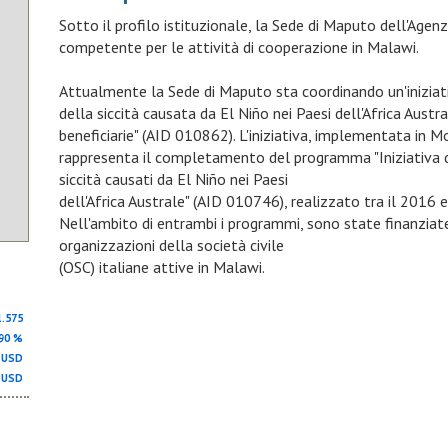
Sotto il profilo istituzionale, la Sede di Maputo dell'Agen
competente per le attività di cooperazione in Malawi.
Attualmente la Sede di Maputo sta coordinando un'iniziati
della siccità causata da El Niño nei Paesi dell'Africa Austr
beneficiarie" (AID 010862). L'iniziativa, implementata i
rappresenta il completamento del programma "Iniziativa di
siccità causati da El Niño nei Paesi
dell'Africa Australe" (AID 010746), realizzato tra il 2016 
Nell'ambito di entrambi i programmi, sono state finanziat
organizzazioni della società civile
(OSC) italiane attive in Malawi.
1.575
,90 %
00 USD
Documento strategico di sviluppo nel p
0 USD
Il documento strategico nazionale di sviluppo del Malawi 
(MGDS) III
: https://cepa.rmportal.net/Library/governme