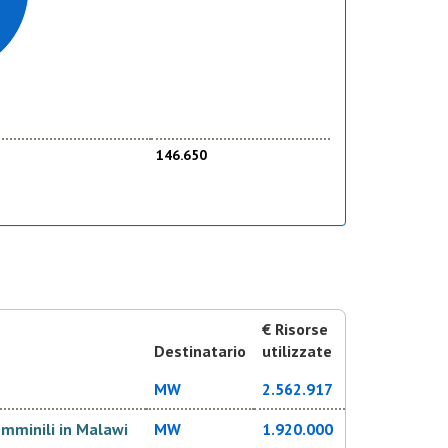
i per un intervento più strutturale volto ad
a questa emergenza, le cui cause possono essere
o ma i cui effetti sono amplificati dai cambiamenti
146.650
e degli effetti della siccità causata da
El Niño nei
el 2018. La seconda fase ("Mitigazione degli effetti
strale
per rafforzare la resilienza delle comunità
mbre 2017 per il Malawi e si concluderà nel 2019.
€ Risorse
Destinatario
utilizzate
o locale e armonizzazione con gli
MW
2.562.917
femminili in Malawi
MW
1.920.000
ia, partecipano sia al coordinamento operativo a livello