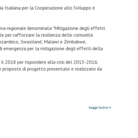
zia Italiana per la Cooperazione allo Sviluppo è
va regionale denominata "Mitigazione degli effetti
ale per rafforzare la resilienza delle comunità
n Mozambico, Swaziland, Malawi e Zimbabwe,
 emergenza per la mitigazione degli effetti della
e il 2018 per rispondere alla crisi del 2015-2016.
e proposte di progetto presentate e realizzate da
leggi tutto
aese
è il
Malawi Growth and Development Strategy
nt-publications/the-malawi-growth-and-development-