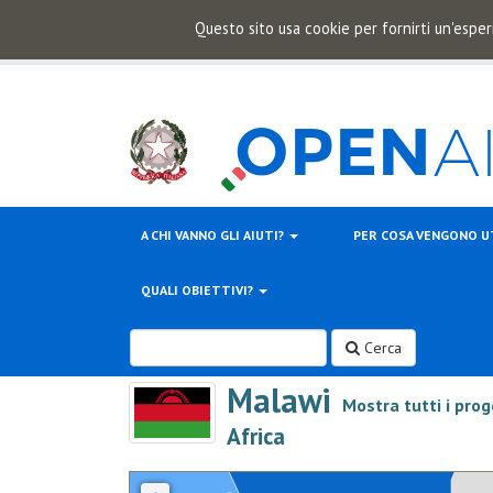
Questo sito usa cookie per fornirti un'esper
A CHI VANNO GLI AIUTI?
PER COSA VENGONO U
QUALI OBIETTIVI?
Cerca
Malawi
Mostra tutti i prog
>
Africa