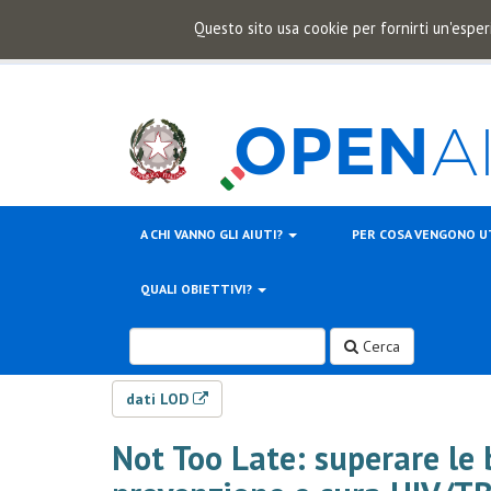
Questo sito usa cookie per fornirti un'esper
A CHI VANNO GLI AIUTI?
PER COSA VENGONO U
QUALI OBIETTIVI?
Cerca
dati LOD
Not Too Late: superare le b