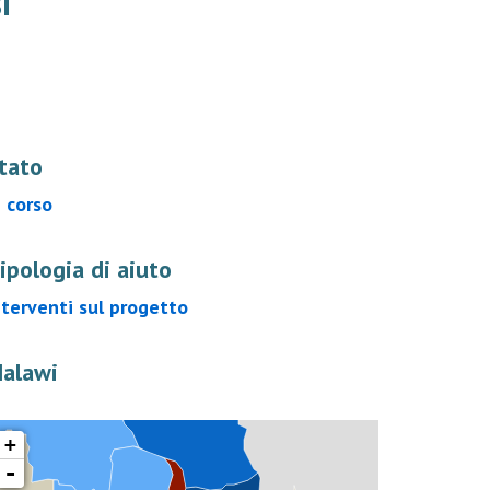
i
tato
n corso
ipologia di aiuto
nterventi sul progetto
alawi
+
-