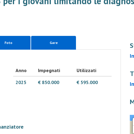
per i giovani limitando le diagnos
Foto
Gare
S
I
Anno
Impegnati
Utilizzati
T
2025
€ 850.000
€ 595.000
I
M
nanziatore