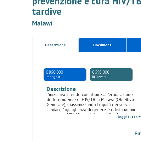
prevenzione e cura HIV/TB 
tardive
Malawi
Descrizione
Documenti
€ 850.000
€ 595.000
Impegnati
Utilizzati
Descrizione
L'iniziativa intende contribuire all'eradicazione
delle epidemie di HIV/TB in Malawi (Obiettivo
Generale), massimizzando l'equità dei servizi
sanitari, l'uguaglianza di genere e i diritti umani
nei servizi HIV/TB nei distretti di Balaka e
leggi tutto
Blantyre (Obiettivo Specifico). Per fare questo, si
intende aumentare l'accesso delle donne, e in
particolare delle AGYW e KVPs, ai servizi di
Fi
prevenzione, diagnosi, cura e supporto di HIV/TB
all'interno dei distretti target (Risultato 1). Con il