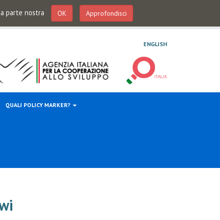
 da parte nostra
OK
Approfondisci
ENGLISH
QUALI POLICY MARKER?
awi