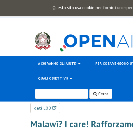
Questo sito usa cookie per fornirti un'esper
A CHI VANNO GLI AIUTI?
PER COSA VENGONO U
QUALI OBIETTIVI?
Cerca
dati LOD
Malawi? I care! Rafforzam