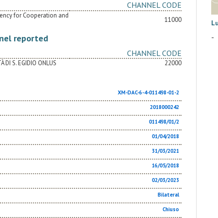
CHANNEL CODE
Agency for Cooperation and
11000
L
-
nel reported
CHANNEL CODE
À DI S. EGIDIO ONLUS
22000
XM-DAC-6-4-011498-01-2
2018000242
011498/01/2
01/04/2018
31/03/2021
16/05/2018
02/03/2023
Bilateral
Chiuso