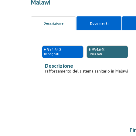
Malawi
Descrizione
Documenti
€ 954.640
€ 954.640
Impegnati
Utilizzati
Descrizione
rafforzamento del sistema sanitario in Malawi
Fi