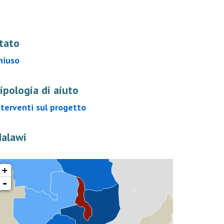
tato
hiuso
ipologia di aiuto
nterventi sul progetto
alawi
+
-