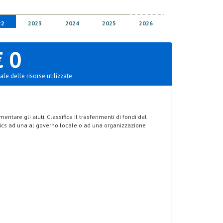
22
2023
2024
2025
2026
€ 0
ale delle risorse utilizzate
ntare gli aiuti. Classifica il trasferimenti di fondi dal
’Aics ad una al governo locale o ad una organizzazione