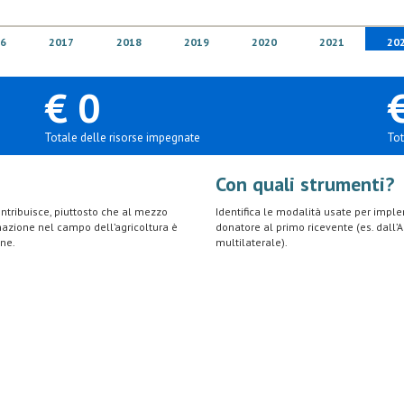
6
2017
2018
2019
2020
2021
20
€ 0
Totale delle risorse impegnate
Tot
Con quali strumenti?
 contribuisce, piuttosto che al mezzo
Identifica le modalità usate per impleme
rmazione nel campo dell’agricoltura è
donatore al primo ricevente (es. dall
one.
multilaterale).