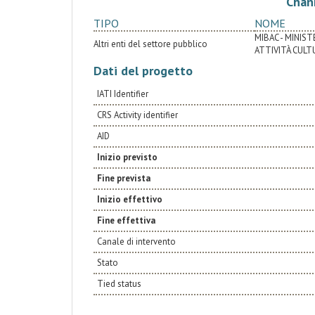
Chan
TIPO
NOME
MIBAC - MINISTE
Altri enti del settore pubblico
ATTIVITÀ CULT
Dati del progetto
IATI Identifier
CRS Activity identifier
AID
Inizio previsto
Fine prevista
Inizio effettivo
Fine effettiva
Canale di intervento
Stato
Tied status