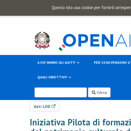
Questo sito usa cookie per fornirti un'esper
A CHI VANNO GLI AIUTI?
PER COSA VENGONO U
QUALI OBIETTIVI?
Cerca
dati LOD
Iniziativa Pilota di forma