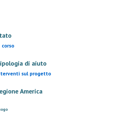
tato
n corso
ipologia di aiuto
nterventi sul progetto
egione America
uogo