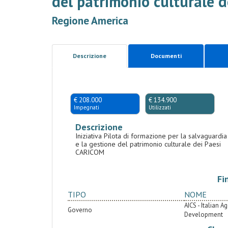
del patrimonio culturale 
Regione America
Descrizione
Documenti
€ 208.000
€ 134.900
Impegnati
Utilizzati
Descrizione
Iniziativa Pilota di formazione per la salvaguardia
e la gestione del patrimonio culturale dei Paesi
CARICOM
Fi
TIPO
NOME
AICS - Italian 
Governo
Development