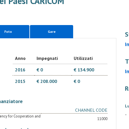
dei Paesi CARICOM
Foto
Gare
S
I
Anno
Impegnati
Utilizzati
T
2016
€ 0
€ 134.900
I
2015
€ 208.000
€ 0
R
nanziatore
L
CHANNEL CODE
-
Agency for Cooperation and
11000