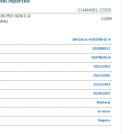
nel reported
CHANNEL CODE
RO PER I BENI E LE
11004
URALI
XM-DAC-6-4-010708-01-4
2015000312
010708/01/4
30/12/2015
29/12/2016
21/12/2015
02/03/2023
Bilateral
In corso
Slegato