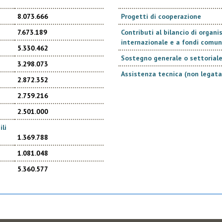
8.073.666
Progetti di cooperazione
7.673.189
Contributi al bilancio di organ
internazionale e a fondi comun
5.330.462
Sostegno generale o settoriale 
3.298.073
Assistenza tecnica (non legata
2.872.352
2.759.216
2.501.000
li
1.369.788
1.081.048
5.360.577