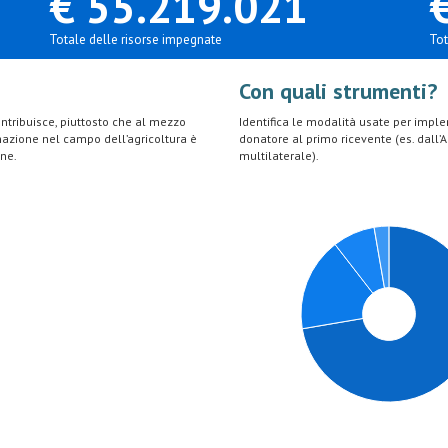
€ 55.219.021
Totale delle risorse impegnate
Tot
Con quali strumenti?
 contribuisce, piuttosto che al mezzo
Identifica le modalità usate per impleme
rmazione nel campo dell’agricoltura è
donatore al primo ricevente (es. dall
one.
multilaterale).