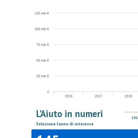
125 mln €
100 mln €
75 mln €
50 mln €
25 mln €
0
2016
2017
2018
L’Aiuto in numeri
201
Seleziona l’anno di interesse