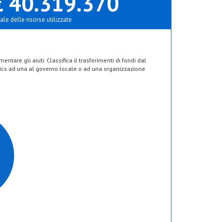
€ 40.319.370
ale delle risorse utilizzate
ntare gli aiuti. Classifica il trasferimenti di fondi dal
’Aics ad una al governo locale o ad una organizzazione