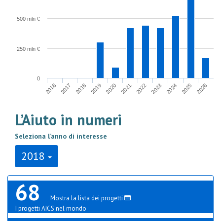
500 mln €
250 mln €
0
2017
2024
2020
2016
2023
2019
2026
2022
2018
2025
2021
L’Aiuto in numeri
Seleziona l’anno di interesse
2018
68
Mostra la lista dei progetti
I progetti AICS nel mondo