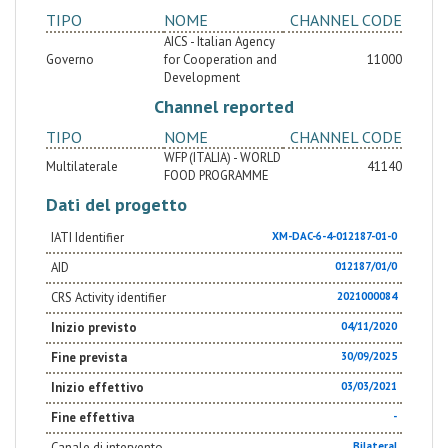
TIPO
NOME
CHANNEL CODE
AICS - Italian Agency
Governo
for Cooperation and
11000
Development
Channel reported
TIPO
NOME
CHANNEL CODE
WFP (ITALIA) - WORLD
Multilaterale
41140
FOOD PROGRAMME
Dati del progetto
IATI Identifier
XM-DAC-6-4-012187-01-0
AID
012187/01/0
CRS Activity identifier
2021000084
Inizio previsto
04/11/2020
Fine prevista
30/09/2025
Inizio effettivo
03/03/2021
Fine effettiva
-
Canale di intervento
Bilateral