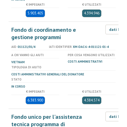
€ IMPEGNATI
€ UTILIZZATI
5.903.405
4.394.946
Fondo di coordinamento e
dati LOD
gestione programmi
AID
011121/01/4
IATI IDENTIFIER
XM-DAC-6-4-011121-01-4
A CHI VANNO GLI AIUTI
PER COSA VENGONO UTILIZZATI
COSTI AMMINISTRATIVI
VIETNAM
TIPOLOGIA DI AIUTO
COSTI AMMINISTRATIVI GENERALI DEL DONATORE
STATO
IN CORSO
€ IMPEGNATI
€ UTILIZZATI
6.383.900
4.384.574
Fondo unico per l'assistenza
dati LOD
tecnica programma di