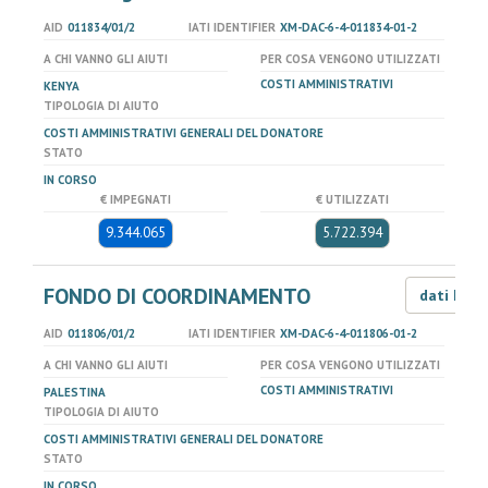
AID
011834/01/2
IATI IDENTIFIER
XM-DAC-6-4-011834-01-2
A CHI VANNO GLI AIUTI
PER COSA VENGONO UTILIZZATI
COSTI AMMINISTRATIVI
KENYA
TIPOLOGIA DI AIUTO
COSTI AMMINISTRATIVI GENERALI DEL DONATORE
STATO
IN CORSO
€ IMPEGNATI
€ UTILIZZATI
9.344.065
5.722.394
FONDO DI COORDINAMENTO
dati LOD
AID
011806/01/2
IATI IDENTIFIER
XM-DAC-6-4-011806-01-2
A CHI VANNO GLI AIUTI
PER COSA VENGONO UTILIZZATI
COSTI AMMINISTRATIVI
PALESTINA
TIPOLOGIA DI AIUTO
COSTI AMMINISTRATIVI GENERALI DEL DONATORE
STATO
IN CORSO