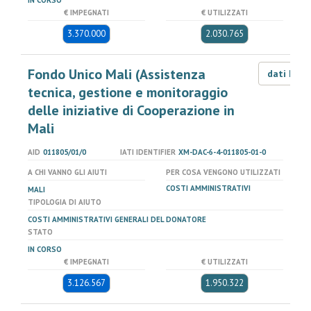
IN CORSO
€ IMPEGNATI
€ UTILIZZATI
3.370.000
2.030.765
Fondo Unico Mali (Assistenza
dati LOD
tecnica, gestione e monitoraggio
delle iniziative di Cooperazione in
Mali
AID
011805/01/0
IATI IDENTIFIER
XM-DAC-6-4-011805-01-0
A CHI VANNO GLI AIUTI
PER COSA VENGONO UTILIZZATI
COSTI AMMINISTRATIVI
MALI
TIPOLOGIA DI AIUTO
COSTI AMMINISTRATIVI GENERALI DEL DONATORE
STATO
IN CORSO
€ IMPEGNATI
€ UTILIZZATI
3.126.567
1.950.322