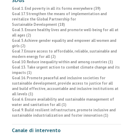
SDGs
Goal 1. End poverty in all its forms everywhere (39)
Goal 17. Strengthen the means of implementation and
revitalize the Global Partnership for
Sustainable Development (18)
Goal 3. Ensure healthy lives and promote well-being for all at
all ages (2)
Goal 5. Achieve gender equality and empower all women and
girls (2)
Goal 7. Ensure access to affordable, reliable, sustainable and
modern energy for all (2)
Goal 10. Reduce inequality within and among countries (1)
Goal 13. Take urgent action to combat climate change and its
impacts (1)
Goal 16. Promote peaceful and inclusive societies for
sustainable development, provide access to justice for all
and build effective, accountable and inclusive institutions at
all levels (1)
Goal 6. Ensure availability and sustainable management of
water and sanitation for all (1)
Goal 9. Build resilient infrastructure, promote inclusive and
sustainable industrialization and foster innovation (1)
Canale di intervento