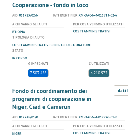
Cooperazione - fondo in loco
AID
011713/02/6
IATI IDENTIFIER
XM-DAC-6-4-011713-02-6
A CHI VANNO GLI AIUTI
PER COSA VENGONO UTILIZZATI
COSTI AMMINISTRATIVI
ETIOPIA
TIPOLOGIA DI AIUTO
COSTI AMMINISTRATIVI GENERALI DEL DONATORE
STATO
IN CORSO
€ IMPEGNATI
€ UTILIZZATI
7.303.458
4.210.972
Fondo di coordinamento dei
dati LOD
programmi di cooperazione in
Niger, Ciad e Camerun
AID
012745/01/0
IATI IDENTIFIER
XM-DAC-6-4-012745-01-0
A CHI VANNO GLI AIUTI
PER COSA VENGONO UTILIZZATI
COSTI AMMINISTRATIVI
NIGER