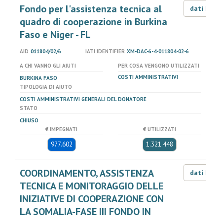
Fondo per l'assistenza tecnica al
dati LOD
quadro di cooperazione in Burkina
Faso e Niger - FL
AID
011804/02/6
IATI IDENTIFIER
XM-DAC-6-4-011804-02-6
A CHI VANNO GLI AIUTI
PER COSA VENGONO UTILIZZATI
COSTI AMMINISTRATIVI
BURKINA FASO
TIPOLOGIA DI AIUTO
COSTI AMMINISTRATIVI GENERALI DEL DONATORE
STATO
CHIUSO
€ IMPEGNATI
€ UTILIZZATI
977.602
1.321.448
COORDINAMENTO, ASSISTENZA
dati LOD
TECNICA E MONITORAGGIO DELLE
INIZIATIVE DI COOPERAZIONE CON
LA SOMALIA-FASE III FONDO IN