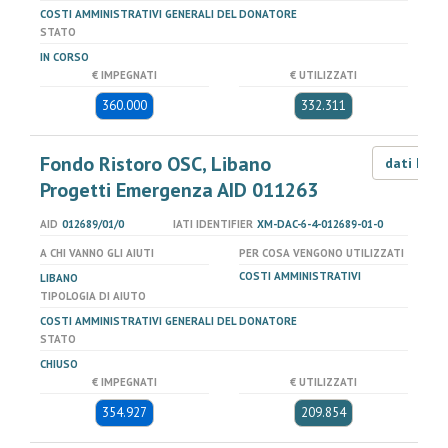
COSTI AMMINISTRATIVI GENERALI DEL DONATORE
STATO
IN CORSO
€ IMPEGNATI
€ UTILIZZATI
360.000
332.311
Fondo Ristoro OSC, Libano
dati LOD
Progetti Emergenza AID 011263
AID
012689/01/0
IATI IDENTIFIER
XM-DAC-6-4-012689-01-0
A CHI VANNO GLI AIUTI
PER COSA VENGONO UTILIZZATI
COSTI AMMINISTRATIVI
LIBANO
TIPOLOGIA DI AIUTO
COSTI AMMINISTRATIVI GENERALI DEL DONATORE
STATO
CHIUSO
€ IMPEGNATI
€ UTILIZZATI
354.927
209.854