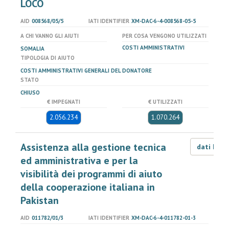
LOCO
AID
008568/05/5
IATI IDENTIFIER
XM-DAC-6-4-008568-05-5
A CHI VANNO GLI AIUTI
PER COSA VENGONO UTILIZZATI
COSTI AMMINISTRATIVI
SOMALIA
TIPOLOGIA DI AIUTO
COSTI AMMINISTRATIVI GENERALI DEL DONATORE
STATO
CHIUSO
€ IMPEGNATI
€ UTILIZZATI
2.056.234
1.070.264
Assistenza alla gestione tecnica
dati LOD
ed amministrativa e per la
visibilità dei programmi di aiuto
della cooperazione italiana in
Pakistan
AID
011782/01/3
IATI IDENTIFIER
XM-DAC-6-4-011782-01-3