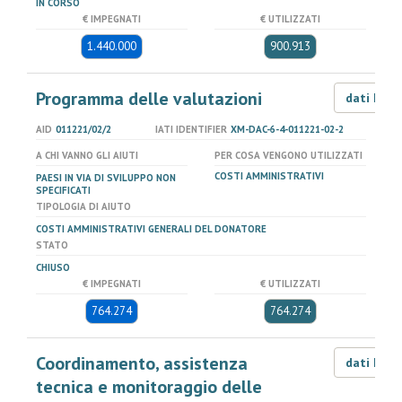
IN CORSO
€ IMPEGNATI
€ UTILIZZATI
1.440.000
900.913
Programma delle valutazioni
dati LOD
AID
011221/02/2
IATI IDENTIFIER
XM-DAC-6-4-011221-02-2
A CHI VANNO GLI AIUTI
PER COSA VENGONO UTILIZZATI
COSTI AMMINISTRATIVI
PAESI IN VIA DI SVILUPPO NON
SPECIFICATI
TIPOLOGIA DI AIUTO
COSTI AMMINISTRATIVI GENERALI DEL DONATORE
STATO
CHIUSO
€ IMPEGNATI
€ UTILIZZATI
764.274
764.274
Coordinamento, assistenza
dati LOD
tecnica e monitoraggio delle