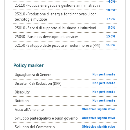
agevolazioni finanziarie per l’acquisto di tecnologie
4.0%
green italiane, etc. L’iniziativa, di durata triennale,
23110 - Politica energetica e gestione amministrativa
prevede di: - Sensibilizzare 300 imprese libanesi sui
10.0%
23210 - Produzione di energia, fonti rinnovabili con
vantaggi del green business e formare 50 imprese
all’elaborazione dei loro Green Business Plans
tecnologie multiple
27.0%
(Risultato 1) - Accompagnare 20 imprese
25010 - Servizi di supporto al business e istituzioni
5.0%
nell’esecuzione del loro Green Business Plan, tramite
assistenza tecnica, gestionale, legale, networking e
25030 - Business development services
15.0%
accompagnamento al credito presso finanziatori
presenti in Libano; supporto economico del progetto
32130 - Sviluppo delle piccola e media impresa (PMI)
16.0%
a 10 Green Business Plan secondo criteri di
addizionalità e impatto (Risultato 2) - Supportare 3
centri di formazione nella preparazione delle figure
professionali necessarie allo sviluppo d’impresa
Policy marker
green e nella formalizzazione di percorsi di
placement a partire dalla rilevazione dei bisogni
Uguaglianza di Genere
delle imprese (Risultato 3)
Non pertinente
Disaster Risk Reduction (DRR)
Non pertinente
Disability
Non pertinente
Nutrition
Non pertinente
Aiuto all’Ambiente
Obiettivo significativo
Sviluppo partecipativo e buon governo
Obiettivo significativo
Sviluppo del Commercio
Obiettivo significativo