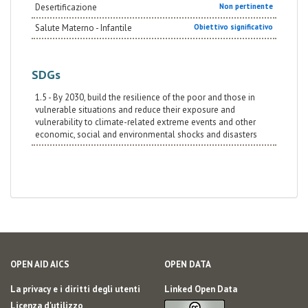
Desertificazione
Non pertinente
Salute Materno - Infantile
Obiettivo significativo
SDGs
1.5 - By 2030, build the resilience of the poor and those in
vulnerable situations and reduce their exposure and
vulnerability to climate-related extreme events and other
economic, social and environmental shocks and disasters
OPEN AID AICS
OPEN DATA
La privacy e i diritti degli utenti
Linked Open Data
Licenza d'utilizzo