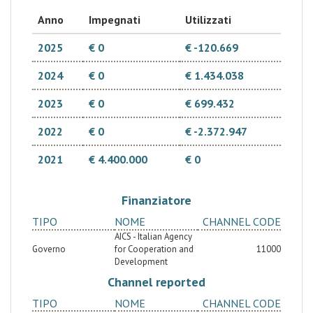
OSC in linea con i principi del New Way of Working ed
il nesso Umanitario-Sviluppo-Pace
Anno
Impegnati
Utilizzati
2025
€ 0
€ -120.669
2024
€ 0
€ 1.434.038
2023
€ 0
€ 699.432
2022
€ 0
€ -2.372.947
2021
€ 4.400.000
€ 0
Finanziatore
TIPO
NOME
CHANNEL CODE
AICS - Italian Agency
Governo
for Cooperation and
11000
Development
Channel reported
TIPO
NOME
CHANNEL CODE