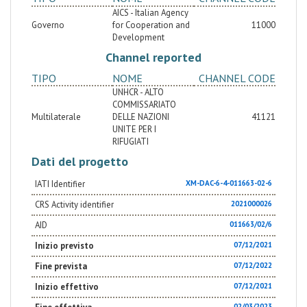
AICS - Italian Agency
Governo
for Cooperation and
11000
Development
Channel reported
TIPO
NOME
CHANNEL CODE
UNHCR - ALTO
COMMISSARIATO
Multilaterale
DELLE NAZIONI
41121
UNITE PER I
RIFUGIATI
Dati del progetto
IATI Identifier
XM-DAC-6-4-011663-02-6
CRS Activity identifier
2021000026
AID
011663/02/6
Inizio previsto
07/12/2021
Fine prevista
07/12/2022
Inizio effettivo
07/12/2021
02/03/2023