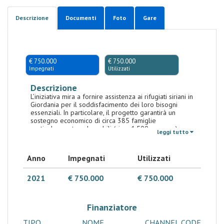
Descrizione
Documenti
Foto
Gare
€ 750.000
€ 750.000
Impegnati
Utilizzati
Descrizione
L’iniziativa mira a fornire assistenza ai rifugiati siriani in
Giordania per il soddisfacimento dei loro bisogni
essenziali. In particolare, il progetto garantirà un
sostegno economico di circa 385 famiglie
particolarmente vulnerabili (circa 1.500 persone) per
leggi tutto
un periodo di 12 mesi.
Anno
Impegnati
Utilizzati
2021
€ 750.000
€ 750.000
Finanziatore
TIPO
NOME
CHANNEL CODE