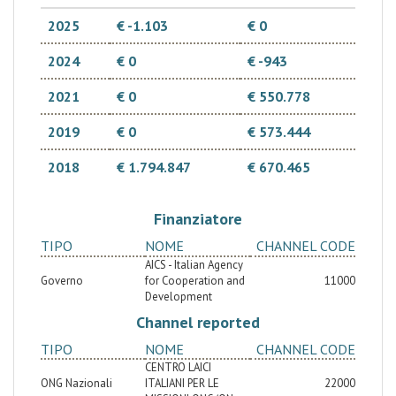
2025
€ -1.103
€ 0
2024
€ 0
€ -943
2021
€ 0
€ 550.778
2019
€ 0
€ 573.444
2018
€ 1.794.847
€ 670.465
Finanziatore
TIPO
NOME
CHANNEL CODE
AICS - Italian Agency
Governo
for Cooperation and
11000
Development
Channel reported
TIPO
NOME
CHANNEL CODE
CENTRO LAICI
ONG Nazionali
ITALIANI PER LE
22000