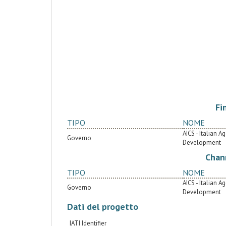
Fi
TIPO
NOME
AICS - Italian 
Governo
Development
Chan
TIPO
NOME
AICS - Italian 
Governo
Development
Dati del progetto
IATI Identifier