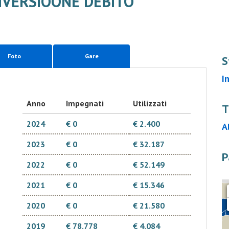
NVERSIOONE DEBITO
Foto
Gare
S
I
Anno
Impegnati
Utilizzati
T
2024
€ 0
€ 2.400
A
2023
€ 0
€ 32.187
P
2022
€ 0
€ 52.149
2021
€ 0
€ 15.346
2020
€ 0
€ 21.580
2019
€ 78.778
€ 4.084