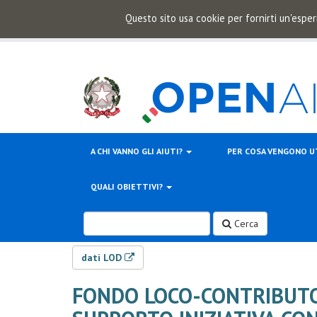
Questo sito usa cookie per fornirti un'esper
A CHI VANNO GLI AIUTI?
PER COSA VENGONO U
QUALI OBIETTIVI?
Cerca
dati LOD
FONDO LOCO-CONTRIBUTO 