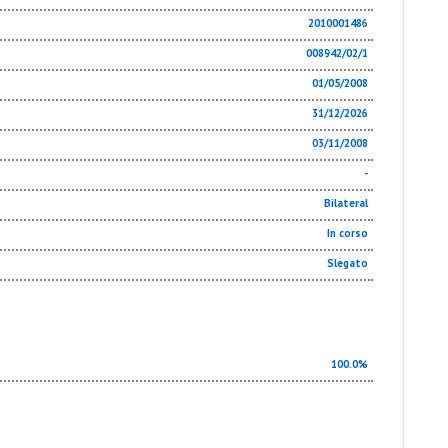
2010001486
008942/02/1
01/05/2008
31/12/2026
03/11/2008
-
Bilateral
In corso
Slegato
100.0%