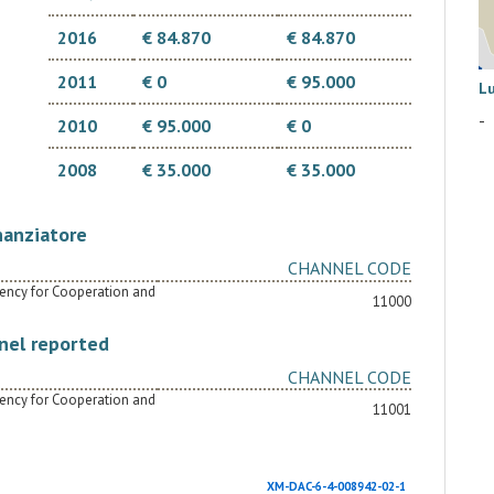
2016
€ 84.870
€ 84.870
2011
€ 0
€ 95.000
L
-
2010
€ 95.000
€ 0
2008
€ 35.000
€ 35.000
nanziatore
CHANNEL CODE
Agency for Cooperation and
11000
nel reported
CHANNEL CODE
Agency for Cooperation and
11001
XM-DAC-6-4-008942-02-1