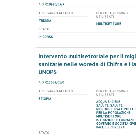
AID
010990/03/3
A CHI VANNO GLI AIUTI
PER COSA VENGONO
UTILIZZATI
TUNISIA
MULTISETTORE
STATO
IN CORSO
Intervento multisettoriale per il mi
sanitarie nelle woreda di Chifra e H
UNOPS
AID
012669/01/0
A CHI VANNO GLI AIUTI
PER COSA VENGONO
UTILIZZATI
ETIOPIA
ACQUA E IGIENE
SALUTE, SALUTE
RIPRODUTTIVA E POLITI
PER LA POPOLAZIONE
MULTISETTORE
ISTRUZIONE E FORMAZIO
GOVERNO E SOCIETÀ CIVIL
PACE E SICUREZZA
STATO