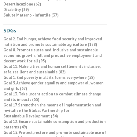
Desertificazione (62)
Disability (39)
Salute Materno - Infantile (37)
SDGs
Goal 2. End hunger, achieve food security and improved
nutrition and promote sustainable agriculture (128)
Goal 8. Promote sustained, inclusive and sustainable
economic growth, full and productive employment and
decent work for all (95)
Goal 11. Make cities and human settlements inclusive,
safe, resilient and sustainable (82)
Goal 1. End poverty in all its forms everywhere (58)
Goal 5. Achieve gender equality and empower all women
and girls (57)
Goal 13. Take urgent action to combat climate change
and its impacts (55)
Goal 17. Strengthen the means of implementation and
revitalize the Global Partnership for
Sustainable Development (54)
Goal 12. Ensure sustainable consumption and production
patterns (49)
Goal 15. Protect, restore and promote sustainable use of