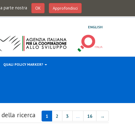
 da parte nostra
OK
Approfondisci
ENGLISH
QUALI POLICY MARKER?
 della ricerca
1
2
3
…
16
→