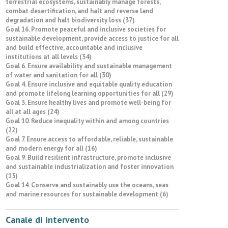
terrestrial ecosystems, sustainably manage forests,
combat desertification, and halt and reverse land
degradation and halt biodiversity loss (37)
Goal 16. Promote peaceful and inclusive societies for
sustainable development, provide access to justice for all
and build effective, accountable and inclusive
institutions at all levels (34)
Goal 6. Ensure availability and sustainable management
of water and sanitation for all (30)
Goal 4. Ensure inclusive and equitable quality education
and promote lifelong learning opportunities for all (29)
Goal 3. Ensure healthy lives and promote well-being for
all at all ages (24)
Goal 10. Reduce inequality within and among countries
(22)
Goal 7. Ensure access to affordable, reliable, sustainable
and modern energy for all (16)
Goal 9. Build resilient infrastructure, promote inclusive
and sustainable industrialization and foster innovation
(15)
Goal 14. Conserve and sustainably use the oceans, seas
and marine resources for sustainable development (6)
Canale di intervento