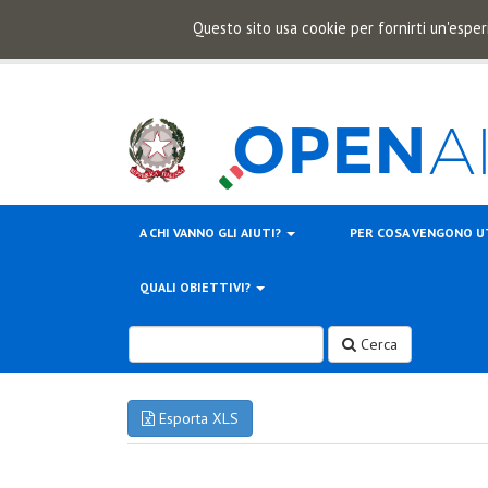
Questo sito usa cookie per fornirti un'esper
A CHI VANNO GLI AIUTI?
PER COSA VENGONO U
QUALI OBIETTIVI?
Cerca
Esporta XLS