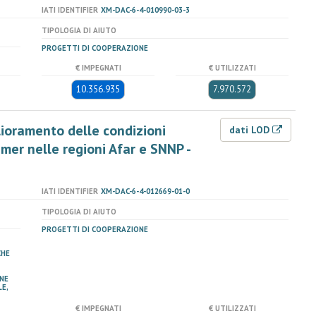
IATI IDENTIFIER
XM-DAC-6-4-010990-03-3
TIPOLOGIA DI AIUTO
PROGETTI DI COOPERAZIONE
€ IMPEGNATI
€ UTILIZZATI
10.356.935
7.970.572
glioramento delle condizioni
dati LOD
amer nelle regioni Afar e SNNP -
IATI IDENTIFIER
XM-DAC-6-4-012669-01-0
TIPOLOGIA DI AIUTO
PROGETTI DI COOPERAZIONE
CHE
NE
E,
€ IMPEGNATI
€ UTILIZZATI