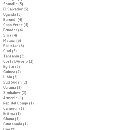
Somalia (5)
El Salvador (5)
Uganda (5)
Burundi (4)
Capo Verde (4)
Ecuador (4)
Siria (4)
Malawi (3)
Pakistan (3)
Ciad (3)
Tanzania (3)
Costa D'Avorio (2)
Egitto (2)
Guinea (2)
Libia (2)
Sud Sudan (2)
Ucraina (2)
Zimbabwe (2)
Armenia (1)
Rep. del Congo (1)
Camerun (1)
Eritrea (1)
Ghana (1)
Guatemala (1)
Iraq (1)