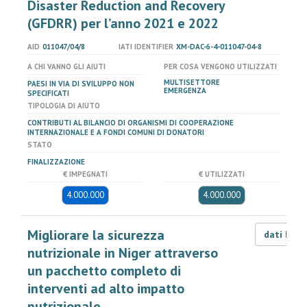
Disaster Reduction and Recovery
(GFDRR) per l’anno 2021 e 2022
AID
011047/04/8
IATI IDENTIFIER
XM-DAC-6-4-011047-04-8
A CHI VANNO GLI AIUTI
PER COSA VENGONO UTILIZZATI
MULTISETTORE
PAESI IN VIA DI SVILUPPO NON
EMERGENZA
SPECIFICATI
TIPOLOGIA DI AIUTO
CONTRIBUTI AL BILANCIO DI ORGANISMI DI COOPERAZIONE
INTERNAZIONALE E A FONDI COMUNI DI DONATORI
STATO
FINALIZZAZIONE
€ IMPEGNATI
€ UTILIZZATI
4.000.000
4.000.000
Migliorare la sicurezza
dati LOD
nutrizionale in Niger attraverso
un pacchetto completo di
interventi ad alto impatto
nutrizionale