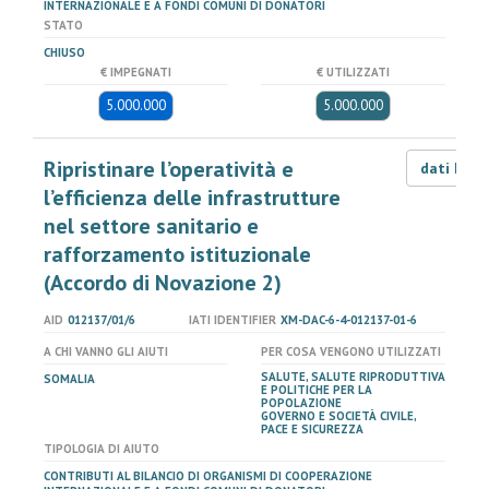
INTERNAZIONALE E A FONDI COMUNI DI DONATORI
STATO
CHIUSO
€ IMPEGNATI
€ UTILIZZATI
5.000.000
5.000.000
Ripristinare l’operatività e
dati LOD
l’efficienza delle infrastrutture
nel settore sanitario e
rafforzamento istituzionale
(Accordo di Novazione 2)
AID
012137/01/6
IATI IDENTIFIER
XM-DAC-6-4-012137-01-6
A CHI VANNO GLI AIUTI
PER COSA VENGONO UTILIZZATI
SALUTE, SALUTE RIPRODUTTIVA
SOMALIA
E POLITICHE PER LA
POPOLAZIONE
GOVERNO E SOCIETÀ CIVILE,
PACE E SICUREZZA
TIPOLOGIA DI AIUTO
CONTRIBUTI AL BILANCIO DI ORGANISMI DI COOPERAZIONE