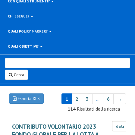
CON QUALI STRUMENTI?
CHI ESEGUE?
QUALI POLICY MARKER?
QUALI OBIETTIVI?
Cerca
Esporta XLS
1
2
3
…
6
→
114
Risultati della ricerca
CONTRIBUTO VOLONTARIO 2023
dati LOD
FONDO GLOBALE PER LA LOTTA A