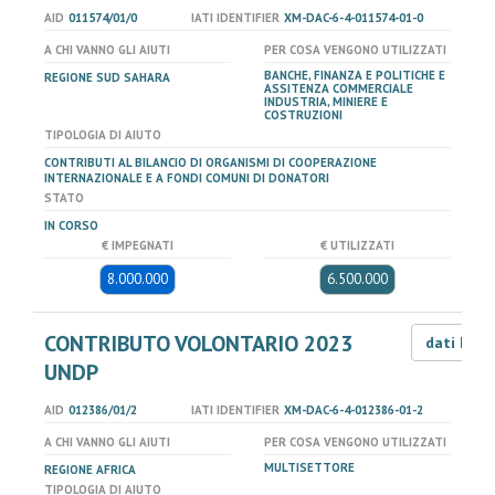
AID
011574/01/0
IATI IDENTIFIER
XM-DAC-6-4-011574-01-0
A CHI VANNO GLI AIUTI
PER COSA VENGONO UTILIZZATI
BANCHE, FINANZA E POLITICHE E
REGIONE SUD SAHARA
ASSITENZA COMMERCIALE
INDUSTRIA, MINIERE E
COSTRUZIONI
TIPOLOGIA DI AIUTO
CONTRIBUTI AL BILANCIO DI ORGANISMI DI COOPERAZIONE
INTERNAZIONALE E A FONDI COMUNI DI DONATORI
STATO
IN CORSO
€ IMPEGNATI
€ UTILIZZATI
8.000.000
6.500.000
CONTRIBUTO VOLONTARIO 2023
dati LOD
UNDP
AID
012386/01/2
IATI IDENTIFIER
XM-DAC-6-4-012386-01-2
A CHI VANNO GLI AIUTI
PER COSA VENGONO UTILIZZATI
MULTISETTORE
REGIONE AFRICA
TIPOLOGIA DI AIUTO