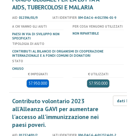
AIDS, TUBERCOLOSI E MALARIA
AID
012596/01/9
IATI IDENTIFIER
XM-DAC-6-4-012596-01-9
A CHI VANNO GLI AIUTI
PER COSA VENGONO UTILIZZATI
NON RIPARTIBILE
PAESI IN VIA DI SVILUPPO NON
SPECIFICATI
TIPOLOGIA DI AIUTO
CONTRIBUTI AL BILANCIO DI ORGANISMI DI COOPERAZIONE
INTERNAZIONALE E A FONDI COMUNI DI DONATORI
STATO
CHIUSO
€ IMPEGNATI
€ UTILIZZATI
57.950.000
57.950.000
Contributo volontario 2023
dati LOD
all'Alleanza GAVI per aumentare
l'accesso all'immunizzazione nei
paesi poveri.
AID
012324/01/2
IATI IDENTIFIER
XM-DAC-6-4-012324-01-2