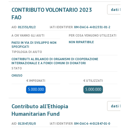
CONTRIBUTO VOLONTARIO 2023
dati LOD
FAO
AID
012351/01/2
IATI IDENTIFIER
XM-DAC-6-4-012351-01-2
A CHI VANNO GLI AIUTI
PER COSA VENGONO UTILIZZATI
NON RIPARTIBILE
PAESI IN VIA DI SVILUPPO NON
SPECIFICATI
TIPOLOGIA DI AIUTO
CONTRIBUTI AL BILANCIO DI ORGANISMI DI COOPERAZIONE
INTERNAZIONALE E A FONDI COMUNI DI DONATORI
STATO
CHIUSO
€ IMPEGNATI
€ UTILIZZATI
5.000.000
5.000.000
Contributo all’Ethiopia
dati LOD
Humanitarian Fund
AID
012847/01/0
IATI IDENTIFIER
XM-DAC-6-4-012847-01-0