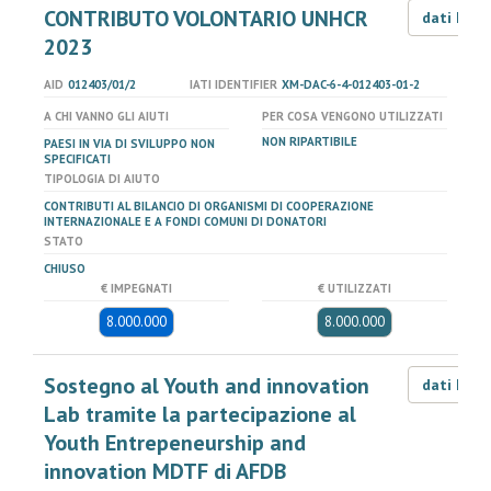
CONTRIBUTO VOLONTARIO UNHCR
dati LOD
2023
AID
012403/01/2
IATI IDENTIFIER
XM-DAC-6-4-012403-01-2
A CHI VANNO GLI AIUTI
PER COSA VENGONO UTILIZZATI
NON RIPARTIBILE
PAESI IN VIA DI SVILUPPO NON
SPECIFICATI
TIPOLOGIA DI AIUTO
CONTRIBUTI AL BILANCIO DI ORGANISMI DI COOPERAZIONE
INTERNAZIONALE E A FONDI COMUNI DI DONATORI
STATO
CHIUSO
€ IMPEGNATI
€ UTILIZZATI
8.000.000
8.000.000
Sostegno al Youth and innovation
dati LOD
Lab tramite la partecipazione al
Youth Entrepeneurship and
innovation MDTF di AFDB