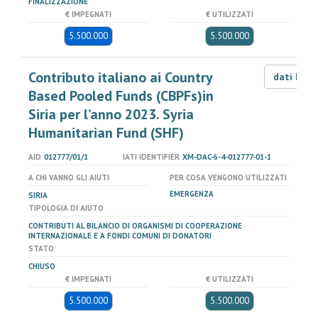
FINALIZZAZIONE
€ IMPEGNATI
€ UTILIZZATI
5.500.000
5.500.000
Contributo italiano ai Country
dati LOD
Based Pooled Funds (CBPFs)in
Siria per l’anno 2023. Syria
Humanitarian Fund (SHF)
AID
012777/01/1
IATI IDENTIFIER
XM-DAC-6-4-012777-01-1
A CHI VANNO GLI AIUTI
PER COSA VENGONO UTILIZZATI
EMERGENZA
SIRIA
TIPOLOGIA DI AIUTO
CONTRIBUTI AL BILANCIO DI ORGANISMI DI COOPERAZIONE
INTERNAZIONALE E A FONDI COMUNI DI DONATORI
STATO
CHIUSO
€ IMPEGNATI
€ UTILIZZATI
5.500.000
5.500.000