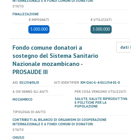
INTERNAZIONALE E A FONDI COMUNI DI DONATORI
STATO
FINALIZZAZIONE
€ IMPEGNATI
€ UTILIZZATI
5.000.000
5.000.000
Fondo comune donatori a
dati LOD
sostegno del Sistema Sanitario
Nazionale mozambicano -
PROSAUDE III
AID
011294/01/0
IATI IDENTIFIER
XM-DAC-6-4-011294-01-0
A CHI VANNO GLI AIUTI
PER COSA VENGONO UTILIZZATI
SALUTE, SALUTE RIPRODUTTIVA
MOZAMBICO
E POLITICHE PER LA
POPOLAZIONE
TIPOLOGIA DI AIUTO
CONTRIBUTI AL BILANCIO DI ORGANISMI DI COOPERAZIONE
INTERNAZIONALE E A FONDI COMUNI DI DONATORI
STATO
CHIUSO