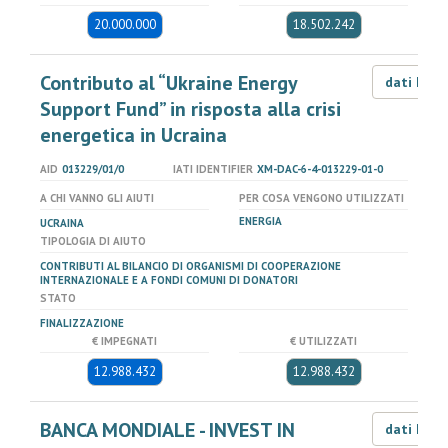
20.000.000
18.502.242
Contributo al “Ukraine Energy
dati LOD
Support Fund” in risposta alla crisi
energetica in Ucraina
AID
013229/01/0
IATI IDENTIFIER
XM-DAC-6-4-013229-01-0
A CHI VANNO GLI AIUTI
PER COSA VENGONO UTILIZZATI
ENERGIA
UCRAINA
TIPOLOGIA DI AIUTO
CONTRIBUTI AL BILANCIO DI ORGANISMI DI COOPERAZIONE
INTERNAZIONALE E A FONDI COMUNI DI DONATORI
STATO
FINALIZZAZIONE
€ IMPEGNATI
€ UTILIZZATI
12.988.432
12.988.432
BANCA MONDIALE - INVEST IN
dati LOD