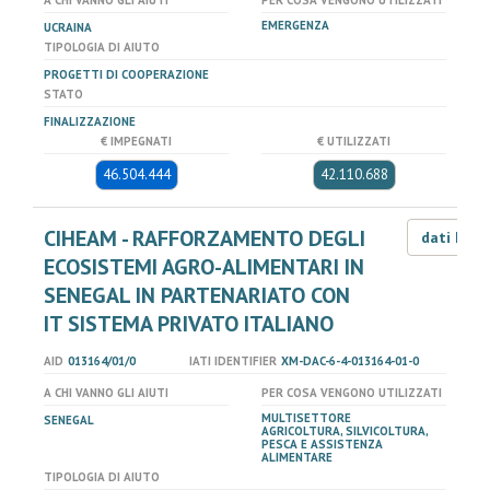
A CHI VANNO GLI AIUTI
PER COSA VENGONO UTILIZZATI
EMERGENZA
UCRAINA
TIPOLOGIA DI AIUTO
PROGETTI DI COOPERAZIONE
STATO
FINALIZZAZIONE
€ IMPEGNATI
€ UTILIZZATI
46.504.444
42.110.688
CIHEAM - RAFFORZAMENTO DEGLI
dati LOD
ECOSISTEMI AGRO-ALIMENTARI IN
SENEGAL IN PARTENARIATO CON
IT SISTEMA PRIVATO ITALIANO
AID
013164/01/0
IATI IDENTIFIER
XM-DAC-6-4-013164-01-0
A CHI VANNO GLI AIUTI
PER COSA VENGONO UTILIZZATI
MULTISETTORE
SENEGAL
AGRICOLTURA, SILVICOLTURA,
PESCA E ASSISTENZA
ALIMENTARE
TIPOLOGIA DI AIUTO