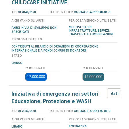
CHILDCARE INITIATIVE
AID
013048/01/0
IATI IDENTIFIER
XM-DAC-6-4-013048-01-0
A CHI VANNO GLI AIUTI
PER COSA VENGONO UTILIZZATI
MULTISETTORE
PAESI IN VIA DI SVILUPPO NON
INFRASTRUTTURE, SERVIZI,
SPECIFICATI
TRASPORTI E COMUNICAZIONI
TIPOLOGIA DI AIUTO
CONTRIBUTI AL BILANCIO DI ORGANISMI DI COOPERAZIONE
INTERNAZIONALE E A FONDI COMUNI DI DONATORI
STATO
CHIUSO
€ IMPEGNATI
€ UTILIZZATI
12.000.000
12.000.000
Iniziativa di emergenza nei settori
dati LOD
Educazione, Protezione e WASH
AID
013146/01/0
IATI IDENTIFIER
XM-DAC-6-4-013146-01-0
A CHI VANNO GLI AIUTI
PER COSA VENGONO UTILIZZATI
EMERGENZA
LIBANO