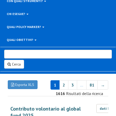
CON QUALI STRUMENTI?
CHI ESEGUE?
QUALI POLICY MARKER?
QUALI OBIETTIVI?
Cerca
Esporta XLS
1
2
3
…
81
→
1616
Risultati della ricerca
Contributo volontario al global
dati LOD
fund 2025