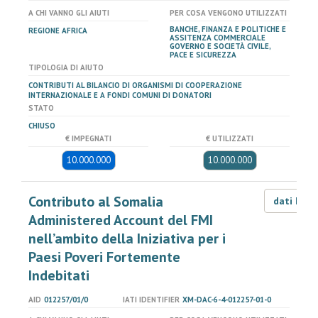
A CHI VANNO GLI AIUTI
PER COSA VENGONO UTILIZZATI
BANCHE, FINANZA E POLITICHE E
REGIONE AFRICA
ASSITENZA COMMERCIALE
GOVERNO E SOCIETÀ CIVILE,
PACE E SICUREZZA
TIPOLOGIA DI AIUTO
CONTRIBUTI AL BILANCIO DI ORGANISMI DI COOPERAZIONE
INTERNAZIONALE E A FONDI COMUNI DI DONATORI
STATO
CHIUSO
€ IMPEGNATI
€ UTILIZZATI
10.000.000
10.000.000
Contributo al Somalia
dati LOD
Administered Account del FMI
nell’ambito della Iniziativa per i
Paesi Poveri Fortemente
Indebitati
AID
012257/01/0
IATI IDENTIFIER
XM-DAC-6-4-012257-01-0