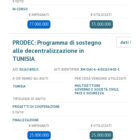
STATO
IN CORSO
€ IMPEGNATI
€ UTILIZZATI
77.000.000
35.000.000
PRODEC: Programma di sostegno
dati LOD
alle decentralizzazione in
TUNISIA
AID
011634/01/1
IATI IDENTIFIER
XM-DAC-6-4-011634-01-1
A CHI VANNO GLI AIUTI
PER COSA VENGONO UTILIZZATI
MULTISETTORE
TUNISIA
GOVERNO E SOCIETÀ CIVILE,
PACE E SICUREZZA
TIPOLOGIA DI AIUTO
PROGETTI DI COOPERAZIONE
STATO
FINALIZZAZIONE
€ IMPEGNATI
€ UTILIZZATI
25.000.000
25.000.000