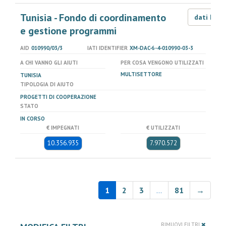
Tunisia - Fondo di coordinamento
dati LOD
e gestione programmi
AID
010990/03/3
IATI IDENTIFIER
XM-DAC-6-4-010990-03-3
A CHI VANNO GLI AIUTI
PER COSA VENGONO UTILIZZATI
MULTISETTORE
TUNISIA
TIPOLOGIA DI AIUTO
PROGETTI DI COOPERAZIONE
STATO
IN CORSO
€ IMPEGNATI
€ UTILIZZATI
10.356.935
7.970.572
1
2
3
…
81
→
RIMUOVI FILTRI