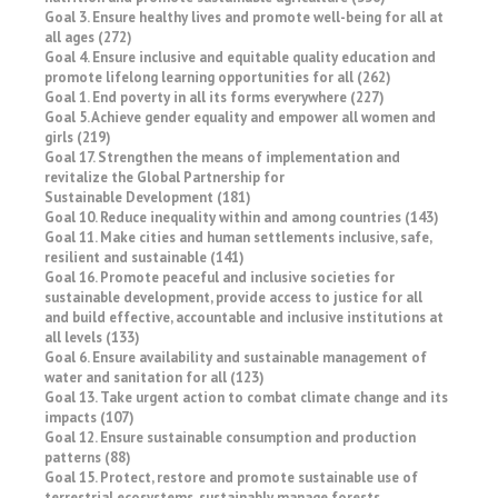
Goal 3. Ensure healthy lives and promote well-being for all at
all ages (272)
Goal 4. Ensure inclusive and equitable quality education and
promote lifelong learning opportunities for all (262)
Goal 1. End poverty in all its forms everywhere (227)
Goal 5. Achieve gender equality and empower all women and
girls (219)
Goal 17. Strengthen the means of implementation and
revitalize the Global Partnership for
Sustainable Development (181)
Goal 10. Reduce inequality within and among countries (143)
Goal 11. Make cities and human settlements inclusive, safe,
resilient and sustainable (141)
Goal 16. Promote peaceful and inclusive societies for
sustainable development, provide access to justice for all
and build effective, accountable and inclusive institutions at
all levels (133)
Goal 6. Ensure availability and sustainable management of
water and sanitation for all (123)
Goal 13. Take urgent action to combat climate change and its
impacts (107)
Goal 12. Ensure sustainable consumption and production
patterns (88)
Goal 15. Protect, restore and promote sustainable use of
terrestrial ecosystems, sustainably manage forests,