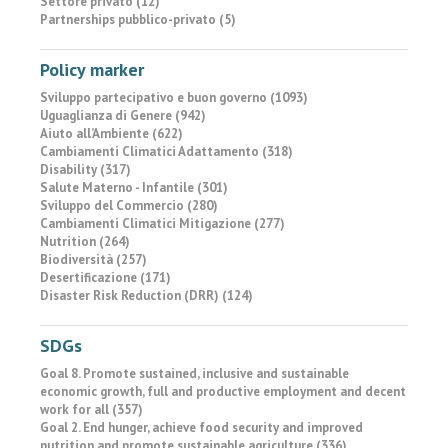
Settore privato (12)
Partnerships pubblico-privato (5)
Policy marker
Sviluppo partecipativo e buon governo (1093)
Uguaglianza di Genere (942)
Aiuto all’Ambiente (622)
Cambiamenti Climatici Adattamento (318)
Disability (317)
Salute Materno - Infantile (301)
Sviluppo del Commercio (280)
Cambiamenti Climatici Mitigazione (277)
Nutrition (264)
Biodiversità (257)
Desertificazione (171)
Disaster Risk Reduction (DRR) (124)
SDGs
Goal 8. Promote sustained, inclusive and sustainable
economic growth, full and productive employment and decent
work for all (357)
Goal 2. End hunger, achieve food security and improved
nutrition and promote sustainable agriculture (336)