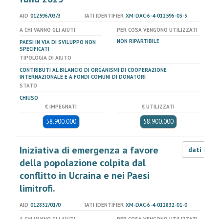
AID
012596/03/3
IATI IDENTIFIER
XM-DAC-6-4-012596-03-3
A CHI VANNO GLI AIUTI
PER COSA VENGONO UTILIZZATI
NON RIPARTIBILE
PAESI IN VIA DI SVILUPPO NON
SPECIFICATI
TIPOLOGIA DI AIUTO
CONTRIBUTI AL BILANCIO DI ORGANISMI DI COOPERAZIONE
INTERNAZIONALE E A FONDI COMUNI DI DONATORI
STATO
CHIUSO
€ IMPEGNATI
€ UTILIZZATI
58.900.000
58.900.000
Iniziativa di emergenza a favore
dati LOD
della popolazione colpita dal
conflitto in Ucraina e nei Paesi
limitrofi.
AID
012832/01/0
IATI IDENTIFIER
XM-DAC-6-4-012832-01-0