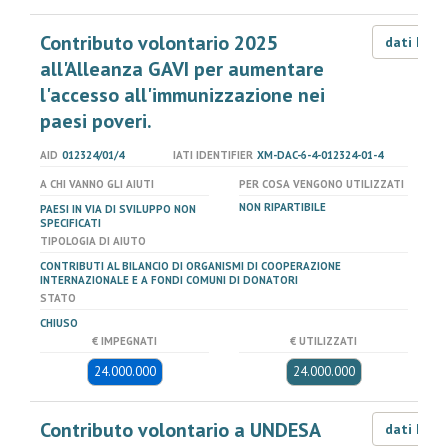
Contributo volontario 2025
dati LOD
all'Alleanza GAVI per aumentare
l'accesso all'immunizzazione nei
paesi poveri.
AID
012324/01/4
IATI IDENTIFIER
XM-DAC-6-4-012324-01-4
A CHI VANNO GLI AIUTI
PER COSA VENGONO UTILIZZATI
NON RIPARTIBILE
PAESI IN VIA DI SVILUPPO NON
SPECIFICATI
TIPOLOGIA DI AIUTO
CONTRIBUTI AL BILANCIO DI ORGANISMI DI COOPERAZIONE
INTERNAZIONALE E A FONDI COMUNI DI DONATORI
STATO
CHIUSO
€ IMPEGNATI
€ UTILIZZATI
24.000.000
24.000.000
Contributo volontario a UNDESA
dati LOD