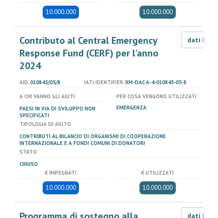
10.000.000
10.000.000
Contributo al Central Emergency
dati LOD
Response Fund (CERF) per l’anno
2024
AID
010845/05/8
IATI IDENTIFIER
XM-DAC-6-4-010845-05-8
A CHI VANNO GLI AIUTI
PER COSA VENGONO UTILIZZATI
EMERGENZA
PAESI IN VIA DI SVILUPPO NON
SPECIFICATI
TIPOLOGIA DI AIUTO
CONTRIBUTI AL BILANCIO DI ORGANISMI DI COOPERAZIONE
INTERNAZIONALE E A FONDI COMUNI DI DONATORI
STATO
CHIUSO
€ IMPEGNATI
€ UTILIZZATI
10.000.000
10.000.000
Programma di sostegno alla
dati LOD