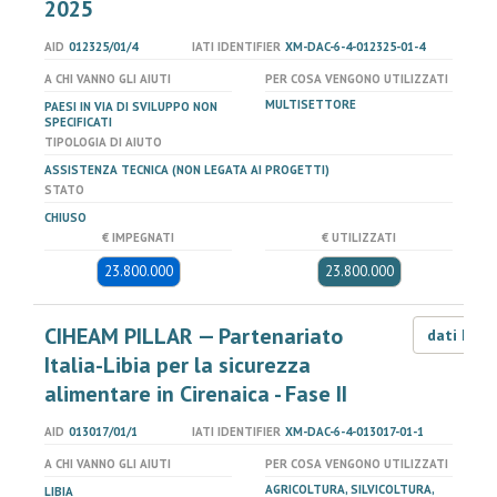
2025
AID
012325/01/4
IATI IDENTIFIER
XM-DAC-6-4-012325-01-4
A CHI VANNO GLI AIUTI
PER COSA VENGONO UTILIZZATI
MULTISETTORE
PAESI IN VIA DI SVILUPPO NON
SPECIFICATI
TIPOLOGIA DI AIUTO
ASSISTENZA TECNICA (NON LEGATA AI PROGETTI)
STATO
CHIUSO
€ IMPEGNATI
€ UTILIZZATI
23.800.000
23.800.000
CIHEAM PILLAR — Partenariato
dati LOD
Italia-Libia per la sicurezza
alimentare in Cirenaica - Fase II
AID
013017/01/1
IATI IDENTIFIER
XM-DAC-6-4-013017-01-1
A CHI VANNO GLI AIUTI
PER COSA VENGONO UTILIZZATI
AGRICOLTURA, SILVICOLTURA,
LIBIA