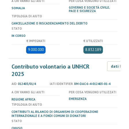
A CHI VANNO GLI AIUTI
PER COSA VENGONO UTILIZZATI
GOVERNO E SOCIETÀ CIVILE,
SOMALIA
PACE E SICUREZZA
TIPOLOGIA DI AIUTO
CANCELLAZIONE O RISCADENZAMENTO DEL DEBITO
STATO
IN CORSO
€ IMPEGNATI
€ UTILIZZATI
9.000.000
8.832.189
Contributo volontario a UNHCR
dati LOD
2025
AID
012403/01/4
IATI IDENTIFIER
XM-DAC-6-4-012403-01-4
A CHI VANNO GLI AIUTI
PER COSA VENGONO UTILIZZATI
EMERGENZA
REGIONE AFRICA
TIPOLOGIA DI AIUTO
CONTRIBUTI AL BILANCIO DI ORGANISMI DI COOPERAZIONE
INTERNAZIONALE E A FONDI COMUNI DI DONATORI
STATO
CHIUSO