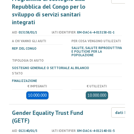
Repubblica del Congo per lo
sviluppo di servizi sanitari
integrati
AID
013158/01/1
IATI IDENTIFIER
XM-DAC-6-4-013158-01-1
A CHI VANNO GLI AIUTI
PER COSA VENGONO UTILIZZATI
SALUTE, SALUTE RIPRODUTTIVA
REP. DEL CONGO
E POLITICHE PER LA
POPOLAZIONE
TIPOLOGIA DI AIUTO
SOSTEGNO GENERALE O SETTORIALE AL BILANCIO
STATO
FINALIZZAZIONE
€ IMPEGNATI
€ UTILIZZATI
10.000.000
10.000.000
Gender Equality Trust Fund
dati LOD
(GETF)
AID
012140/01/5
IATI IDENTIFIER
XM-DAC-6-4-012140-01-5