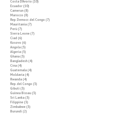
Costa D'Avorio (10)
Ecuador (10)
Camerun (8)
Marocco (8)
Rep. Democr. del Congo (7)
Mauritania (7)
Perù (7)
Sierra Leone (7)
Ciad (6)
Kosovo (6)
Angola (5)
Algeria (5)
Ghana (5)
Bangladesh (4)
Cina (4)
Guatemala (4)
Moldavia (4)
Rwanda (4)
Rep. del Congo (3)
Gibuti (3)
Guinea Bissau (3)
Sri Lanka (3)
Filippine (3)
Zimbabwe (3)
Burundi (2)