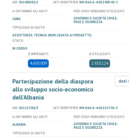
AID
011459/01/1
IATI IDENTIFIER
XM-DAC-6-4-011459-01-1
A CHI VANNO GLI AIUTI
PER COSA VENGONO UTILIZZATI
GOVERNO E SOCIETÀ CIVILE,
CUBA
PACE E SICUREZZA
TIPOLOGIA DI AIUTO
ASSISTENZA TECNICA (NON LEGATA AI PROGETTI)
STATO
IN CORSO
€ IMPEGNATI
€ UTILIZZATI
4.650.009
2.920.124
Partecipazione della diaspora
dati LOD
allo sviluppo socio-economico
dell'Albania
AID
011117/01/3
IATI IDENTIFIER
XM-DAC-6-4-011117-01-3
A CHI VANNO GLI AIUTI
PER COSA VENGONO UTILIZZATI
GOVERNO E SOCIETÀ CIVILE,
ALBANIA
PACE E SICUREZZA
TIPOLOGIA DI AIUTO