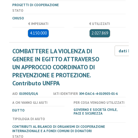
PROGETTI DI COOPERAZIONE
STATO
CHIUSO
€ IMPEGNATI
€ UTILIZZATI
4.150.000
2.027.869
COMBATTERE LA VIOLENZA DI
dati LOD
GENERE IN EGITTO ATTRAVERSO
UN APPROCCIO COORDINATO DI
PREVENZIONE E PROTEZIONE.
Contributo UNFPA
AID
010905/01/6
IATI IDENTIFIER
XM-DAC-6-4-010905-01-6
A CHI VANNO GLI AIUTI
PER COSA VENGONO UTILIZZATI
GOVERNO E SOCIETÀ CIVILE,
EGITTO
PACE E SICUREZZA
TIPOLOGIA DI AIUTO
CONTRIBUTI AL BILANCIO DI ORGANISMI DI COOPERAZIONE
INTERNAZIONALE E A FONDI COMUNI DI DONATORI
STATO