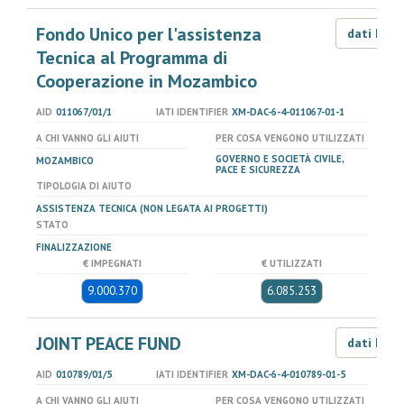
Fondo Unico per l'assistenza
dati LOD
Tecnica al Programma di
Cooperazione in Mozambico
AID
011067/01/1
IATI IDENTIFIER
XM-DAC-6-4-011067-01-1
A CHI VANNO GLI AIUTI
PER COSA VENGONO UTILIZZATI
GOVERNO E SOCIETÀ CIVILE,
MOZAMBICO
PACE E SICUREZZA
TIPOLOGIA DI AIUTO
ASSISTENZA TECNICA (NON LEGATA AI PROGETTI)
STATO
FINALIZZAZIONE
€ IMPEGNATI
€ UTILIZZATI
9.000.370
6.085.253
JOINT PEACE FUND
dati LOD
AID
010789/01/5
IATI IDENTIFIER
XM-DAC-6-4-010789-01-5
A CHI VANNO GLI AIUTI
PER COSA VENGONO UTILIZZATI