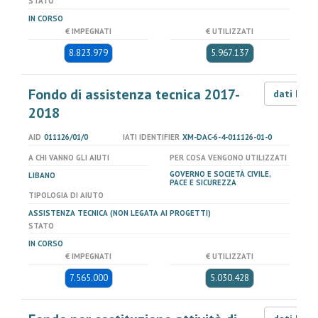
STATO
IN CORSO
€ IMPEGNATI
€ UTILIZZATI
8.823.979
5.967.137
Fondo di assistenza tecnica 2017-
dati LOD
2018
AID
011126/01/0
IATI IDENTIFIER
XM-DAC-6-4-011126-01-0
A CHI VANNO GLI AIUTI
PER COSA VENGONO UTILIZZATI
GOVERNO E SOCIETÀ CIVILE,
LIBANO
PACE E SICUREZZA
TIPOLOGIA DI AIUTO
ASSISTENZA TECNICA (NON LEGATA AI PROGETTI)
STATO
IN CORSO
€ IMPEGNATI
€ UTILIZZATI
7.565.000
5.030.428