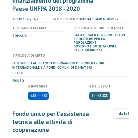
finanziamento del programma
Paese UNFPA 2018 - 2020
AID
011670/01/3
IATI IDENTIFIER
XM-DAC-6-4-011670-01-3
A CHI VANNO GLI AIUTI
PER COSA VENGONO UTILIZZATI
SALUTE, SALUTE RIPRODUTTIVA
SOMALIA
E POLITICHE PER LA
POPOLAZIONE
GOVERNO E SOCIETÀ CIVILE,
PACE E SICUREZZA
TIPOLOGIA DI AIUTO
CONTRIBUTI AL BILANCIO DI ORGANISMI DI COOPERAZIONE
INTERNAZIONALE E A FONDI COMUNI DI DONATORI
STATO
CHIUSO
€ IMPEGNATI
€ UTILIZZATI
3.000.000
3.000.000
Fondo unico per l'assistenza
dati LOD
tecnica alle attività di
cooperazione