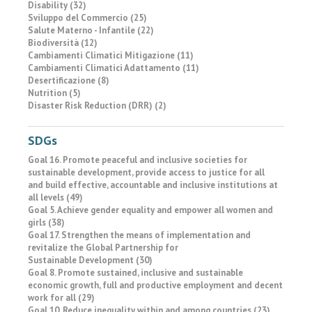
Disability (32)
Sviluppo del Commercio (25)
Salute Materno - Infantile (22)
Biodiversità (12)
Cambiamenti Climatici Mitigazione (11)
Cambiamenti Climatici Adattamento (11)
Desertificazione (8)
Nutrition (5)
Disaster Risk Reduction (DRR) (2)
SDGs
Goal 16. Promote peaceful and inclusive societies for
sustainable development, provide access to justice for all
and build effective, accountable and inclusive institutions at
all levels (49)
Goal 5. Achieve gender equality and empower all women and
girls (38)
Goal 17. Strengthen the means of implementation and
revitalize the Global Partnership for
Sustainable Development (30)
Goal 8. Promote sustained, inclusive and sustainable
economic growth, full and productive employment and decent
work for all (29)
Goal 10. Reduce inequality within and among countries (23)