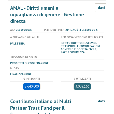
AMAL - Diritti umani e
dati LOD
uguaglianza di genere - Gestione
diretta
AID
011530/03/5
IATI IDENTIFIER
XM-DAC-6-4-011530-03-5
A CHI VANNO GLI AIUTI
PER COSA VENGONO UTILIZZATI
INFRASTRUTTURE, SERVIZI,
PALESTINA
TRASPORTI E COMUNICAZIONI
GOVERNO E SOCIETÀ CIVILE,
PACE E SICUREZZA
TIPOLOGIA DI AIUTO
PROGETTI DI COOPERAZIONE
STATO
FINALIZZAZIONE
€ IMPEGNATI
€ UTILIZZATI
2.640.000
3.008.166
Contributo italiano al Multi
dati LOD
Partner Trust Fund per il