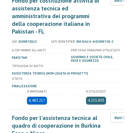
Fondo per costituzione attività di
dati LOD
assistenza tecnica ed
amministrativa dei programmi
della cooperazione italiana in
Pakistan - FL
AID
010987/01/2
IATI IDENTIFIER
XM-DAC-6-4-010987-01-2
A CHI VANNO GLI AIUTI
PER COSA VENGONO UTILIZZATI
GOVERNO E SOCIETÀ CIVILE,
PAKISTAN
PACE E SICUREZZA
TIPOLOGIA DI AIUTO
ASSISTENZA TECNICA (NON LEGATA AI PROGETTI)
STATO
FINALIZZAZIONE
€ IMPEGNATI
€ UTILIZZATI
6.483.217
4.255.893
Fondo per l'assistenza tecnica al
dati LOD
quadro di cooperazione in Burkina