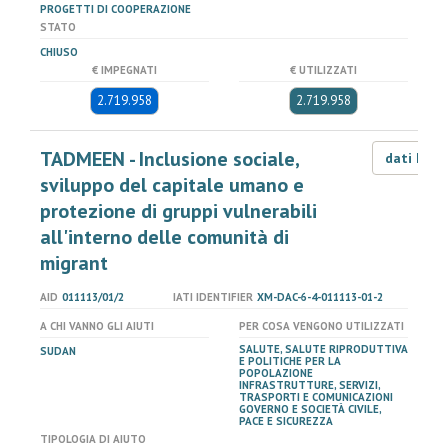
PROGETTI DI COOPERAZIONE
STATO
CHIUSO
€ IMPEGNATI
€ UTILIZZATI
2.719.958
2.719.958
TADMEEN - Inclusione sociale,
dati LOD
sviluppo del capitale umano e
protezione di gruppi vulnerabili
all'interno delle comunità di
migrant
AID
011113/01/2
IATI IDENTIFIER
XM-DAC-6-4-011113-01-2
A CHI VANNO GLI AIUTI
PER COSA VENGONO UTILIZZATI
SALUTE, SALUTE RIPRODUTTIVA
SUDAN
E POLITICHE PER LA
POPOLAZIONE
INFRASTRUTTURE, SERVIZI,
TRASPORTI E COMUNICAZIONI
GOVERNO E SOCIETÀ CIVILE,
PACE E SICUREZZA
TIPOLOGIA DI AIUTO