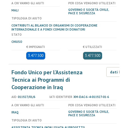
A CHI VANNO GLI AIUTI
PER COSA VENGONO UTILIZZATI
GOVERNO E SOCIETÀ CIVILE,
MALI
PACE E SICUREZZA
TIPOLOGIA DI AIUTO
CONTRIBUTI AL BILANCIO DI ORGANISMI DI COOPERAZIONE
INTERNAZIONALE E A FONDI COMUNI DI DONATORI
STATO
CHIUSO
€ IMPEGNATI
€ UTILIZZATI
3.477.500
3.477.500
Fondo Unico per l'Assistenza
dati LOD
Tecnica ai Programmi di
Cooperazione in Iraq
AID
011927/01/6
IATI IDENTIFIER
XM-DAC-6-4-011927-01-6
A CHI VANNO GLI AIUTI
PER COSA VENGONO UTILIZZATI
GOVERNO E SOCIETÀ CIVILE,
IRAQ
PACE E SICUREZZA
TIPOLOGIA DI AIUTO
ASSISTENZA TECNICA (NON LEGATA AI PROGETTI)