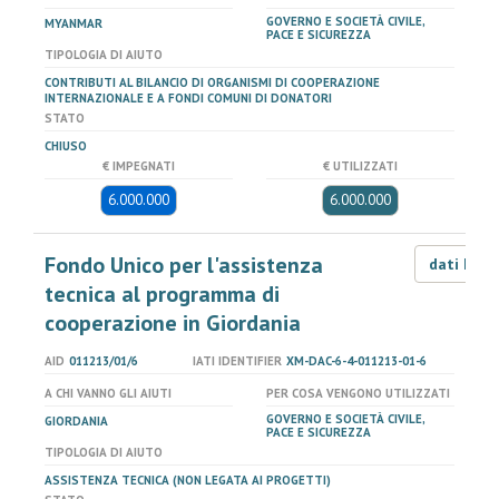
GOVERNO E SOCIETÀ CIVILE,
MYANMAR
PACE E SICUREZZA
TIPOLOGIA DI AIUTO
CONTRIBUTI AL BILANCIO DI ORGANISMI DI COOPERAZIONE
INTERNAZIONALE E A FONDI COMUNI DI DONATORI
STATO
CHIUSO
€ IMPEGNATI
€ UTILIZZATI
6.000.000
6.000.000
Fondo Unico per l'assistenza
dati LOD
tecnica al programma di
cooperazione in Giordania
AID
011213/01/6
IATI IDENTIFIER
XM-DAC-6-4-011213-01-6
A CHI VANNO GLI AIUTI
PER COSA VENGONO UTILIZZATI
GOVERNO E SOCIETÀ CIVILE,
GIORDANIA
PACE E SICUREZZA
TIPOLOGIA DI AIUTO
ASSISTENZA TECNICA (NON LEGATA AI PROGETTI)