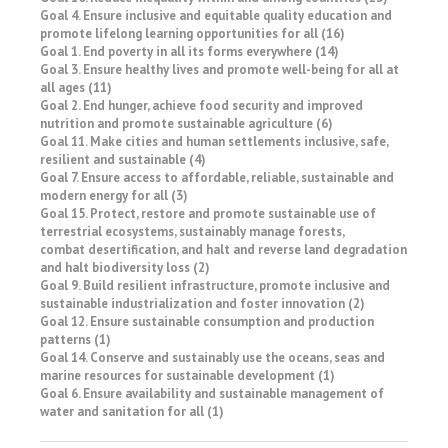
Goal 4. Ensure inclusive and equitable quality education and
promote lifelong learning opportunities for all (16)
Goal 1. End poverty in all its forms everywhere (14)
Goal 3. Ensure healthy lives and promote well-being for all at
all ages (11)
Goal 2. End hunger, achieve food security and improved
nutrition and promote sustainable agriculture (6)
Goal 11. Make cities and human settlements inclusive, safe,
resilient and sustainable (4)
Goal 7. Ensure access to affordable, reliable, sustainable and
modern energy for all (3)
Goal 15. Protect, restore and promote sustainable use of
terrestrial ecosystems, sustainably manage forests,
combat desertification, and halt and reverse land degradation
and halt biodiversity loss (2)
Goal 9. Build resilient infrastructure, promote inclusive and
sustainable industrialization and foster innovation (2)
Goal 12. Ensure sustainable consumption and production
patterns (1)
Goal 14. Conserve and sustainably use the oceans, seas and
marine resources for sustainable development (1)
Goal 6. Ensure availability and sustainable management of
water and sanitation for all (1)