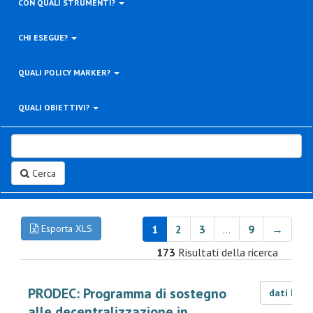
CON QUALI STRUMENTI?
CHI ESEGUE?
QUALI POLICY MARKER?
QUALI OBIETTIVI?
Cerca
Esporta XLS
1
2
3
…
9
→
173
Risultati della ricerca
PRODEC: Programma di sostegno
dati LOD
alle decentralizzazione in