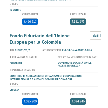
STATO
IN CORSO
€ IMPEGNATI
€ UTILIZZATI
5.466.317
3.121.295
Fondo Fiduciario dell'Unione
dati LOD
Europea per la Colombia
AID
010833/01/2
IATI IDENTIFIER
XM-DAC-6-4-010833-01-2
A CHI VANNO GLI AIUTI
PER COSA VENGONO UTILIZZATI
GOVERNO E SOCIETÀ CIVILE,
COLOMBIA
PACE E SICUREZZA
TIPOLOGIA DI AIUTO
CONTRIBUTI AL BILANCIO DI ORGANISMI DI COOPERAZIONE
INTERNAZIONALE E A FONDI COMUNI DI DONATORI
STATO
CHIUSO
€ IMPEGNATI
€ UTILIZZATI
3.085.200
3.084.246