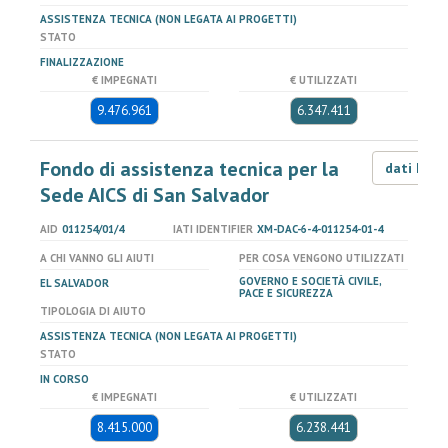
ASSISTENZA TECNICA (NON LEGATA AI PROGETTI)
STATO
FINALIZZAZIONE
€ IMPEGNATI
€ UTILIZZATI
9.476.961
6.347.411
Fondo di assistenza tecnica per la
dati LOD
Sede AICS di San Salvador
AID
011254/01/4
IATI IDENTIFIER
XM-DAC-6-4-011254-01-4
A CHI VANNO GLI AIUTI
PER COSA VENGONO UTILIZZATI
GOVERNO E SOCIETÀ CIVILE,
EL SALVADOR
PACE E SICUREZZA
TIPOLOGIA DI AIUTO
ASSISTENZA TECNICA (NON LEGATA AI PROGETTI)
STATO
IN CORSO
€ IMPEGNATI
€ UTILIZZATI
8.415.000
6.238.441