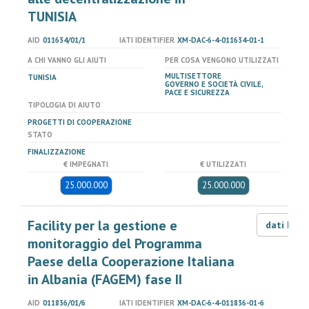
TUNISIA
AID
011634/01/1
IATI IDENTIFIER
XM-DAC-6-4-011634-01-1
A CHI VANNO GLI AIUTI
PER COSA VENGONO UTILIZZATI
MULTISETTORE
TUNISIA
GOVERNO E SOCIETÀ CIVILE,
PACE E SICUREZZA
TIPOLOGIA DI AIUTO
PROGETTI DI COOPERAZIONE
STATO
FINALIZZAZIONE
€ IMPEGNATI
€ UTILIZZATI
25.000.000
25.000.000
Facility per la gestione e
dati LOD
monitoraggio del Programma
Paese della Cooperazione Italiana
in Albania (FAGEM) fase II
AID
011836/01/6
IATI IDENTIFIER
XM-DAC-6-4-011836-01-6