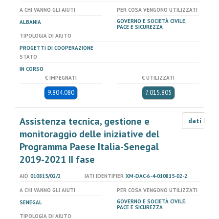
A CHI VANNO GLI AIUTI
PER COSA VENGONO UTILIZZATI
GOVERNO E SOCIETÀ CIVILE,
ALBANIA
PACE E SICUREZZA
TIPOLOGIA DI AIUTO
PROGETTI DI COOPERAZIONE
STATO
IN CORSO
€ IMPEGNATI
€ UTILIZZATI
9.804.080
7.015.805
Assistenza tecnica, gestione e
dati LOD
monitoraggio delle iniziative del
Programma Paese Italia-Senegal
2019-2021 II fase
AID
010815/02/2
IATI IDENTIFIER
XM-DAC-6-4-010815-02-2
A CHI VANNO GLI AIUTI
PER COSA VENGONO UTILIZZATI
GOVERNO E SOCIETÀ CIVILE,
SENEGAL
PACE E SICUREZZA
TIPOLOGIA DI AIUTO