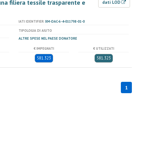
a filiera tessile trasparente e
dati LOD
IATI IDENTIFIER
XM-DAC-6-4-011798-01-0
TIPOLOGIA DI AIUTO
ALTRE SPESE NEL PAESE DONATORE
€ IMPEGNATI
€ UTILIZZATI
581.323
581.323
1