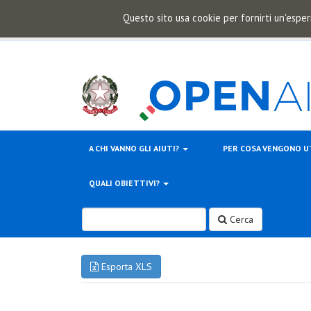
Questo sito usa cookie per fornirti un'esper
A CHI VANNO GLI AIUTI?
PER COSA VENGONO U
QUALI OBIETTIVI?
Cerca
Esporta XLS