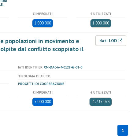
IONI
E,
€ IMPEGNATI
€ UTILIZZATI
1.000.000
1.000.000
lle popolazioni in movimento e
dati LOD
lpite dal conflitto scoppiato il
IATI IDENTIFIER
XM-DAC-6-4-012846-01-0
TIPOLOGIA DI AIUTO
PROGETTI DI COOPERAZIONE
€ IMPEGNATI
€ UTILIZZATI
5.000.000
-1.735.073
1