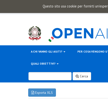
Questo sito usa cookie per fornirti un'esper
A CHI VANNO GLI AIUTI?
PER COSA VENGONO U
QUALI OBIETTIVI?
Cerca
Esporta XLS