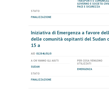
TRASPORTI E COMUNICAZ
GOVERNO E SOCIETÀ CIVIL
PACE E SICUREZZA
STATO
FINALIZZAZIONE
Iniziativa di Emergenza a favore de
delle comunità ospitanti del Sudan co
15 a
AID
012846/01/0
A CHI VANNO GLI AIUTI
PER COSA VENGONO
UTILIZZATI
SUDAN
EMERGENZA
STATO
FINALIZZAZIONE