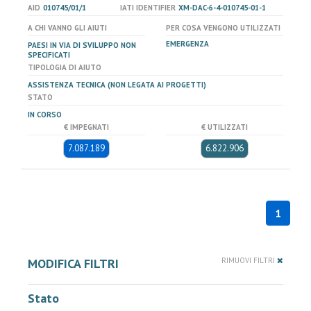
AID
010745/01/1
IATI IDENTIFIER
XM-DAC-6-4-010745-01-1
A CHI VANNO GLI AIUTI
PER COSA VENGONO UTILIZZATI
EMERGENZA
PAESI IN VIA DI SVILUPPO NON
SPECIFICATI
TIPOLOGIA DI AIUTO
ASSISTENZA TECNICA (NON LEGATA AI PROGETTI)
STATO
IN CORSO
€ IMPEGNATI
€ UTILIZZATI
7.087.189
6.822.906
1
MODIFICA FILTRI
RIMUOVI FILTRI
Stato