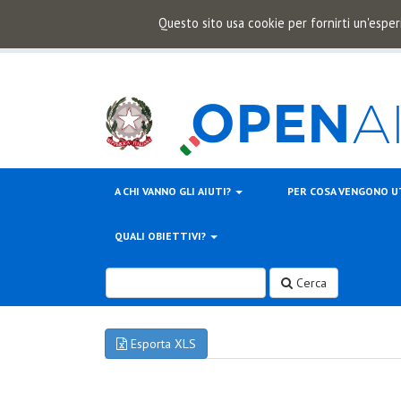
Questo sito usa cookie per fornirti un'esper
A CHI VANNO GLI AIUTI?
PER COSA VENGONO U
QUALI OBIETTIVI?
Cerca
Esporta XLS