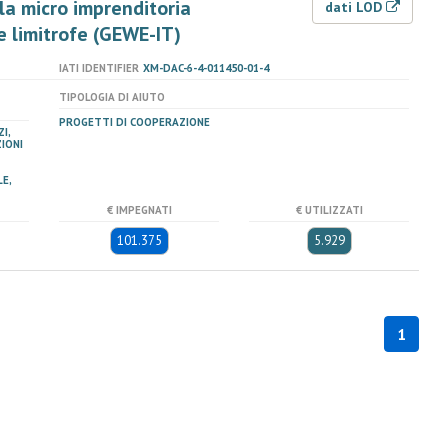
la micro imprenditoria
dati LOD
e limitrofe (GEWE-IT)
IATI IDENTIFIER
XM-DAC-6-4-011450-01-4
TIPOLOGIA DI AIUTO
PROGETTI DI COOPERAZIONE
I,
IONI
E,
€ IMPEGNATI
€ UTILIZZATI
101.375
5.929
1