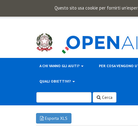
Questo sito usa cookie per fornirti un'esper
A CHI VANNO GLI AIUTI?
PER COSA VENGONO U
QUALI OBIETTIVI?
Cerca
Esporta XLS