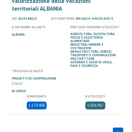
valorizzazione delle vocazioni
territoriali ALBANIA
AID
012314/02/5
IATI IDENTIFIER
XM-DAC-6-4-012314-02-5
A CHI VANNO GLI AIUTI
PER COSA VENGONO UTILIZZATI
AGRICOLTURA, SILVICOLTURA,
ALBANIA
PESCA E ASSISTENZA
ALIMENTARE
INDUSTRIA, MINIERE E
COSTRUZIONI
INFRASTRUTTURE, SERVIZI,
TRASPORTI E COMUNICAZIONI
MULTISETTORE
GOVERNO E SOCIETÀ CIVILE,
PACE E SICUREZZA
TIPOLOGIA DI AIUTO
PROGETTI DI COOPERAZIONE
STATO
IN CORSO
€ IMPEGNATI
€ UTILIZZATI
1.174.408
1.056.967