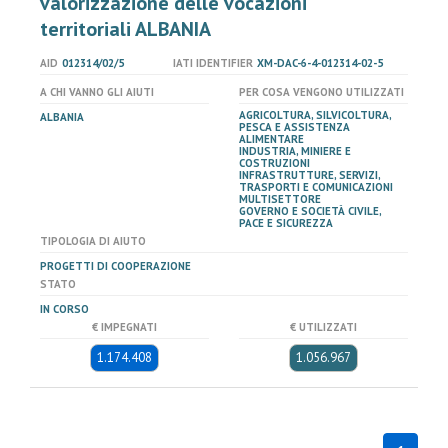
valorizzazione delle vocazioni
territoriali ALBANIA
AID
012314/02/5
IATI IDENTIFIER
XM-DAC-6-4-012314-02-5
A CHI VANNO GLI AIUTI
PER COSA VENGONO UTILIZZATI
AGRICOLTURA, SILVICOLTURA,
ALBANIA
PESCA E ASSISTENZA
ALIMENTARE
INDUSTRIA, MINIERE E
COSTRUZIONI
INFRASTRUTTURE, SERVIZI,
TRASPORTI E COMUNICAZIONI
MULTISETTORE
GOVERNO E SOCIETÀ CIVILE,
PACE E SICUREZZA
TIPOLOGIA DI AIUTO
PROGETTI DI COOPERAZIONE
STATO
IN CORSO
€ IMPEGNATI
€ UTILIZZATI
1.174.408
1.056.967