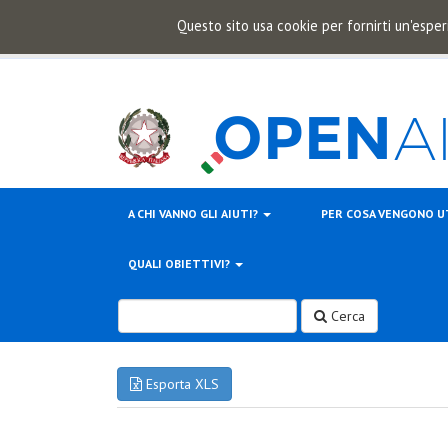
Questo sito usa cookie per fornirti un'esper
A CHI VANNO GLI AIUTI?
PER COSA VENGONO U
QUALI OBIETTIVI?
Cerca
Esporta XLS