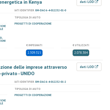
energetica in Kenya
dati LOD
IATI IDENTIFIER
XM-DAC-6-4-012232-01-0
TIPOLOGIA DI AIUTO
PROGETTI DI COOPERAZIONE
TICHE
ALE
I,
IONI
€ IMPEGNATI
€ UTILIZZATI
2.309.315
2.078.384
azione delle imprese attraverso
dati LOD
-privato - UNIDO
IATI IDENTIFIER
XM-DAC-6-4-012232-01-2
TIPOLOGIA DI AIUTO
PROGETTI DI COOPERAZIONE
TICHE
ALE