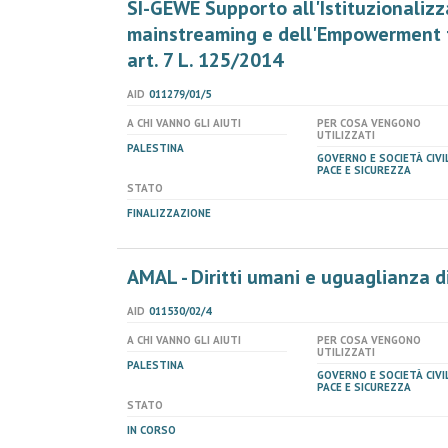
SI-GEWE Supporto all'Istituzionaliz
mainstreaming e dell'Empowerment f
art. 7 L. 125/2014
AID
011279/01/5
A CHI VANNO GLI AIUTI
PER COSA VENGONO
UTILIZZATI
PALESTINA
GOVERNO E SOCIETÀ CIVIL
PACE E SICUREZZA
STATO
FINALIZZAZIONE
AMAL - Diritti umani e uguaglianza di
AID
011530/02/4
A CHI VANNO GLI AIUTI
PER COSA VENGONO
UTILIZZATI
PALESTINA
GOVERNO E SOCIETÀ CIVIL
PACE E SICUREZZA
STATO
IN CORSO