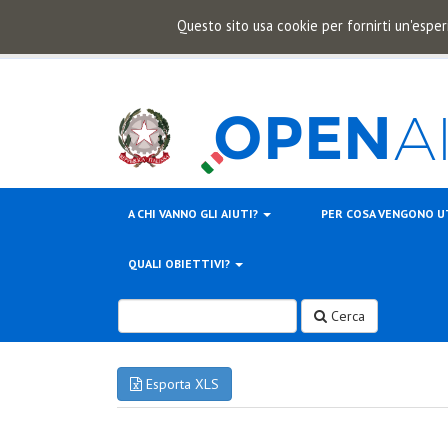
Questo sito usa cookie per fornirti un'esper
A CHI VANNO GLI AIUTI?
PER COSA VENGONO U
QUALI OBIETTIVI?
Cerca
Esporta XLS