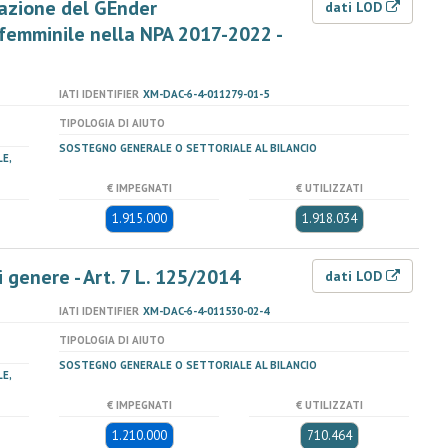
zazione del GEnder
dati LOD
emminile nella NPA 2017-2022 -
IATI IDENTIFIER
XM-DAC-6-4-011279-01-5
TIPOLOGIA DI AIUTO
SOSTEGNO GENERALE O SETTORIALE AL BILANCIO
E,
€ IMPEGNATI
€ UTILIZZATI
1.915.000
1.918.034
 genere - Art. 7 L. 125/2014
dati LOD
IATI IDENTIFIER
XM-DAC-6-4-011530-02-4
TIPOLOGIA DI AIUTO
SOSTEGNO GENERALE O SETTORIALE AL BILANCIO
E,
€ IMPEGNATI
€ UTILIZZATI
1.210.000
710.464