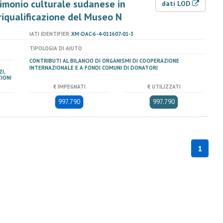
rimonio culturale sudanese in
dati LOD
 riqualificazione del Museo N
IATI IDENTIFIER
XM-DAC-6-4-011607-01-3
TIPOLOGIA DI AIUTO
CONTRIBUTI AL BILANCIO DI ORGANISMI DI COOPERAZIONE
INTERNAZIONALE E A FONDI COMUNI DI DONATORI
I,
IONI
€ IMPEGNATI
€ UTILIZZATI
997.790
997.790
1