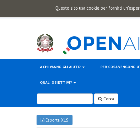
Questo sito usa cookie per fornirti un'esper
A CHI VANNO GLI AIUTI?
PER COSA VENGONO U
QUALI OBIETTIVI?
Cerca
Esporta XLS