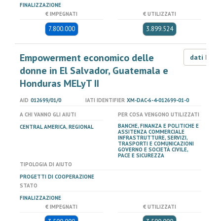
FINALIZZAZIONE
€ IMPEGNATI
€ UTILIZZATI
7.800.000
3.899.524
Empowerment economico delle
dati LOD
donne in El Salvador, Guatemala e
Honduras MELyT II
AID
012699/01/0
IATI IDENTIFIER
XM-DAC-6-4-012699-01-0
A CHI VANNO GLI AIUTI
PER COSA VENGONO UTILIZZATI
BANCHE, FINANZA E POLITICHE E
CENTRAL AMERICA, REGIONAL
ASSITENZA COMMERCIALE
INFRASTRUTTURE, SERVIZI,
TRASPORTI E COMUNICAZIONI
GOVERNO E SOCIETÀ CIVILE,
PACE E SICUREZZA
TIPOLOGIA DI AIUTO
PROGETTI DI COOPERAZIONE
STATO
FINALIZZAZIONE
€ IMPEGNATI
€ UTILIZZATI