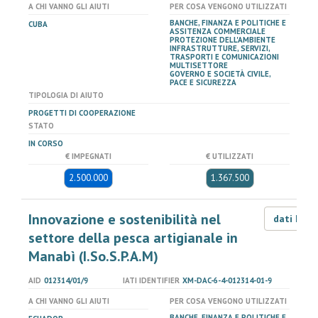
A CHI VANNO GLI AIUTI
PER COSA VENGONO UTILIZZATI
BANCHE, FINANZA E POLITICHE E
CUBA
ASSITENZA COMMERCIALE
PROTEZIONE DELL'AMBIENTE
INFRASTRUTTURE, SERVIZI,
TRASPORTI E COMUNICAZIONI
MULTISETTORE
GOVERNO E SOCIETÀ CIVILE,
PACE E SICUREZZA
TIPOLOGIA DI AIUTO
PROGETTI DI COOPERAZIONE
STATO
IN CORSO
€ IMPEGNATI
€ UTILIZZATI
2.500.000
1.367.500
Innovazione e sostenibilità nel
dati LOD
settore della pesca artigianale in
Manabì (I.So.S.P.A.M)
AID
012314/01/9
IATI IDENTIFIER
XM-DAC-6-4-012314-01-9
A CHI VANNO GLI AIUTI
PER COSA VENGONO UTILIZZATI
BANCHE, FINANZA E POLITICHE E