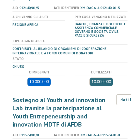
AID
012140/01/5
IATI IDENTIFIER
XM-DAC-6-4-012140-01-5
A CHI VANNO GLI AIUTI
PER COSA VENGONO UTILIZZATI
BANCHE, FINANZA E POLITICHE E
REGIONE AFRICA
ASSITENZA COMMERCIALE
GOVERNO E SOCIETÀ CIVILE,
PACE E SICUREZZA
TIPOLOGIA DI AIUTO
CONTRIBUTI AL BILANCIO DI ORGANISMI DI COOPERAZIONE
INTERNAZIONALE E A FONDI COMUNI DI DONATORI
STATO
CHIUSO
€ IMPEGNATI
€ UTILIZZATI
10.000.000
10.000.000
Sostegno al Youth and innovation
dati LOD
Lab tramite la partecipazione al
Youth Entrepeneurship and
innovation MDTF di AFDB
AID
011574/01/0
IATI IDENTIFIER
XM-DAC-6-4-011574-01-0