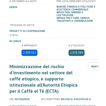
A CHI VANNO GLI AIUTI
PER COSA VENGONO UTILIZZATI
BANCHE, FINANZA E POLITICHE E
KENYA
ASSITENZA COMMERCIALE
INDUSTRIA, MINIERE E
COSTRUZIONI
INFRASTRUTTURE, SERVIZI,
TRASPORTI E COMUNICAZIONI
TIPOLOGIA DI AIUTO
PROGETTI DI COOPERAZIONE
STATO
IN CORSO
€ IMPEGNATI
€ UTILIZZATI
2.309.315
2.078.384
Minimizzazione del rischio
dati LOD
d'investimento nel settore del
caffè etiopico, e supporto
istituzionale all’Autorità Etiopica
per il Caffè el Tè (ECTA)
AID
012510/01/0
IATI IDENTIFIER
XM-DAC-6-4-012510-01-0