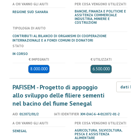
A CHI VANNO GLI AIUTI
PER COSA VENGONO UTILIZZATI
BANCHE, FINANZA E POLITICHE E
REGIONE SUD SAHARA
ASSITENZA COMMERCIALE
INDUSTRIA, MINIERE E
COSTRUZIONI
TIPOLOGIA DI AIUTO
CONTRIBUTI AL BILANCIO DI ORGANISMI DI COOPERAZIONE
INTERNAZIONALE E A FONDI COMUNI DI DONATORI
STATO
IN CORSO
€ IMPEGNATI
€ UTILIZZATI
8.000.000
6.500.000
PAFISEM - Progetto di appoggio
dati LOD
allo sviluppo delle filiere sementi
nel bacino del fiume Senegal
AID
012072/01/2
IATI IDENTIFIER
XM-DAC-6-4-012072-01-2
A CHI VANNO GLI AIUTI
PER COSA VENGONO UTILIZZATI
AGRICOLTURA, SILVICOLTURA,
SENEGAL
PESCA E ASSISTENZA
ALIMENTARE