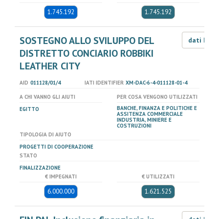
1.745.192
1.745.192
SOSTEGNO ALLO SVILUPPO DEL
dati LOD
DISTRETTO CONCIARIO ROBBIKI
LEATHER CITY
AID
011128/01/4
IATI IDENTIFIER
XM-DAC-6-4-011128-01-4
A CHI VANNO GLI AIUTI
PER COSA VENGONO UTILIZZATI
BANCHE, FINANZA E POLITICHE E
EGITTO
ASSITENZA COMMERCIALE
INDUSTRIA, MINIERE E
COSTRUZIONI
TIPOLOGIA DI AIUTO
PROGETTI DI COOPERAZIONE
STATO
FINALIZZAZIONE
€ IMPEGNATI
€ UTILIZZATI
6.000.000
1.621.525