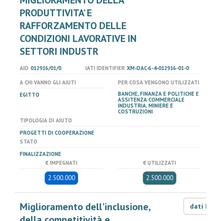
MIGLIORAMENTO DELLA
PRODUTTIVITA’ E
RAFFORZAMENTO DELLE
CONDIZIONI LAVORATIVE IN
SETTORI INDUSTR
AID
012916/01/0
IATI IDENTIFIER
XM-DAC-6-4-012916-01-0
A CHI VANNO GLI AIUTI
PER COSA VENGONO UTILIZZATI
BANCHE, FINANZA E POLITICHE E
EGITTO
ASSITENZA COMMERCIALE
INDUSTRIA, MINIERE E
COSTRUZIONI
TIPOLOGIA DI AIUTO
PROGETTI DI COOPERAZIONE
STATO
FINALIZZAZIONE
€ IMPEGNATI
€ UTILIZZATI
2.500.000
2.500.000
Miglioramento dell'inclusione,
dati LOD
della competitività e