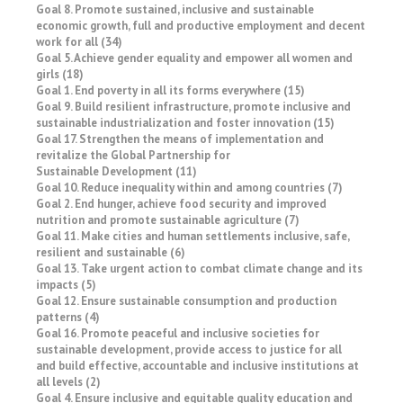
Goal 8. Promote sustained, inclusive and sustainable
economic growth, full and productive employment and decent
work for all (34)
Goal 5. Achieve gender equality and empower all women and
girls (18)
Goal 1. End poverty in all its forms everywhere (15)
Goal 9. Build resilient infrastructure, promote inclusive and
sustainable industrialization and foster innovation (15)
Goal 17. Strengthen the means of implementation and
revitalize the Global Partnership for
Sustainable Development (11)
Goal 10. Reduce inequality within and among countries (7)
Goal 2. End hunger, achieve food security and improved
nutrition and promote sustainable agriculture (7)
Goal 11. Make cities and human settlements inclusive, safe,
resilient and sustainable (6)
Goal 13. Take urgent action to combat climate change and its
impacts (5)
Goal 12. Ensure sustainable consumption and production
patterns (4)
Goal 16. Promote peaceful and inclusive societies for
sustainable development, provide access to justice for all
and build effective, accountable and inclusive institutions at
all levels (2)
Goal 4. Ensure inclusive and equitable quality education and