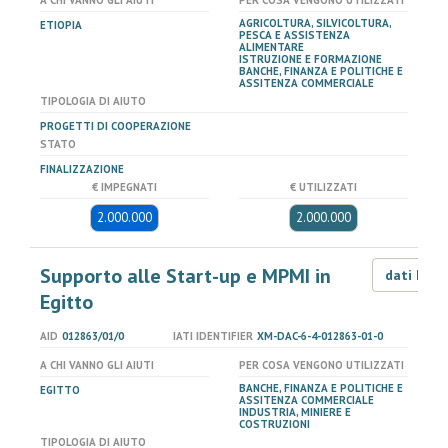
A CHI VANNO GLI AIUTI
PER COSA VENGONO UTILIZZATI
AGRICOLTURA, SILVICOLTURA,
ETIOPIA
PESCA E ASSISTENZA
ALIMENTARE
ISTRUZIONE E FORMAZIONE
BANCHE, FINANZA E POLITICHE E
ASSITENZA COMMERCIALE
TIPOLOGIA DI AIUTO
PROGETTI DI COOPERAZIONE
STATO
FINALIZZAZIONE
€ IMPEGNATI
€ UTILIZZATI
2.000.000
2.000.000
Supporto alle Start-up e MPMI in
dati LOD
Egitto
AID
012863/01/0
IATI IDENTIFIER
XM-DAC-6-4-012863-01-0
A CHI VANNO GLI AIUTI
PER COSA VENGONO UTILIZZATI
BANCHE, FINANZA E POLITICHE E
EGITTO
ASSITENZA COMMERCIALE
INDUSTRIA, MINIERE E
COSTRUZIONI
TIPOLOGIA DI AIUTO