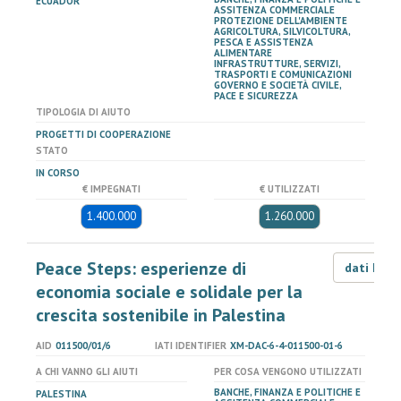
ECUADOR
ASSITENZA COMMERCIALE
PROTEZIONE DELL'AMBIENTE
AGRICOLTURA, SILVICOLTURA,
PESCA E ASSISTENZA
ALIMENTARE
INFRASTRUTTURE, SERVIZI,
TRASPORTI E COMUNICAZIONI
GOVERNO E SOCIETÀ CIVILE,
PACE E SICUREZZA
TIPOLOGIA DI AIUTO
PROGETTI DI COOPERAZIONE
STATO
IN CORSO
€ IMPEGNATI
€ UTILIZZATI
1.400.000
1.260.000
Peace Steps: esperienze di
dati LOD
economia sociale e solidale per la
crescita sostenibile in Palestina
AID
011500/01/6
IATI IDENTIFIER
XM-DAC-6-4-011500-01-6
A CHI VANNO GLI AIUTI
PER COSA VENGONO UTILIZZATI
BANCHE, FINANZA E POLITICHE E
PALESTINA