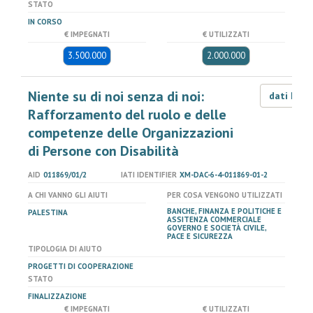
STATO
IN CORSO
€ IMPEGNATI
€ UTILIZZATI
3.500.000
2.000.000
Niente su di noi senza di noi:
dati LOD
Rafforzamento del ruolo e delle
competenze delle Organizzazioni
di Persone con Disabilità
AID
011869/01/2
IATI IDENTIFIER
XM-DAC-6-4-011869-01-2
A CHI VANNO GLI AIUTI
PER COSA VENGONO UTILIZZATI
BANCHE, FINANZA E POLITICHE E
PALESTINA
ASSITENZA COMMERCIALE
GOVERNO E SOCIETÀ CIVILE,
PACE E SICUREZZA
TIPOLOGIA DI AIUTO
PROGETTI DI COOPERAZIONE
STATO
FINALIZZAZIONE
€ IMPEGNATI
€ UTILIZZATI