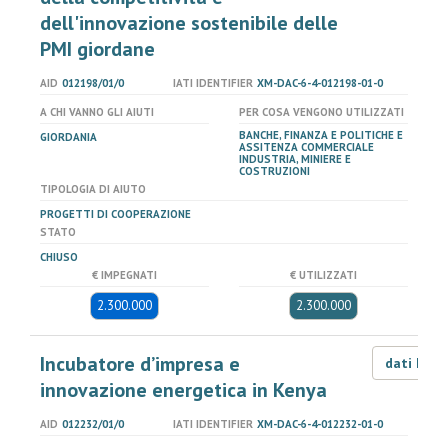
dell'innovazione sostenibile delle
PMI giordane
AID
012198/01/0
IATI IDENTIFIER
XM-DAC-6-4-012198-01-0
A CHI VANNO GLI AIUTI
PER COSA VENGONO UTILIZZATI
BANCHE, FINANZA E POLITICHE E
GIORDANIA
ASSITENZA COMMERCIALE
INDUSTRIA, MINIERE E
COSTRUZIONI
TIPOLOGIA DI AIUTO
PROGETTI DI COOPERAZIONE
STATO
CHIUSO
€ IMPEGNATI
€ UTILIZZATI
2.300.000
2.300.000
Incubatore d’impresa e
dati LOD
innovazione energetica in Kenya
AID
012232/01/0
IATI IDENTIFIER
XM-DAC-6-4-012232-01-0