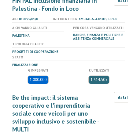
FIN PAL Inclusione finanziaria in
dati LOD
Palestina - Fondo in Loco
AID
010895/01/0
IATI IDENTIFIER
XM-DAC-6-4-010895-01-0
A CHI VANNO GLI AIUTI
PER COSA VENGONO UTILIZZATI
BANCHE, FINANZA E POLITICHE E
PALESTINA
ASSITENZA COMMERCIALE
TIPOLOGIA DI AIUTO
PROGETTI DI COOPERAZIONE
STATO
FINALIZZAZIONE
€ IMPEGNATI
€ UTILIZZATI
1.000.000
1.514.505
Be the impact: il sistema
dati LOD
cooperativo e l'imprenditoria
sociale come veicoli per uno
sviluppo inclusivo e sostenibile -
MULTI