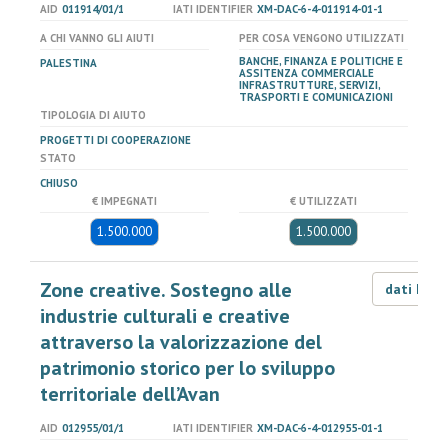
AID
011914/01/1
IATI IDENTIFIER
XM-DAC-6-4-011914-01-1
A CHI VANNO GLI AIUTI
PER COSA VENGONO UTILIZZATI
BANCHE, FINANZA E POLITICHE E
PALESTINA
ASSITENZA COMMERCIALE
INFRASTRUTTURE, SERVIZI,
TRASPORTI E COMUNICAZIONI
TIPOLOGIA DI AIUTO
PROGETTI DI COOPERAZIONE
STATO
CHIUSO
€ IMPEGNATI
€ UTILIZZATI
1.500.000
1.500.000
Zone creative. Sostegno alle
dati LOD
industrie culturali e creative
attraverso la valorizzazione del
patrimonio storico per lo sviluppo
territoriale dell’Avan
AID
012955/01/1
IATI IDENTIFIER
XM-DAC-6-4-012955-01-1