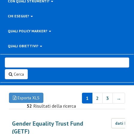
CON QUALI STRUMENTI?
CHI ESEGUE?
QUALI POLICY MARKER?
QUALI OBIETTIVI?
Cerca
Esporta XLS
1
2
3
→
52
Risultati della ricerca
Gender Equality Trust Fund
dati LOD
(GETF)