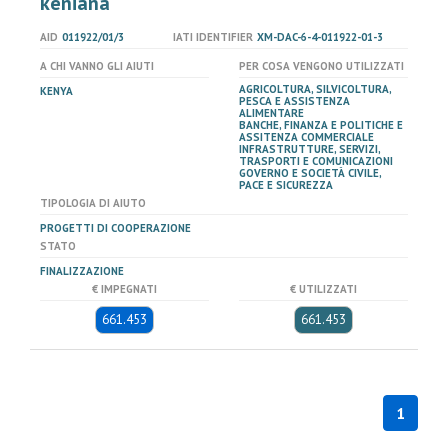
keniana
AID
011922/01/3
IATI IDENTIFIER
XM-DAC-6-4-011922-01-3
A CHI VANNO GLI AIUTI
PER COSA VENGONO UTILIZZATI
AGRICOLTURA, SILVICOLTURA,
KENYA
PESCA E ASSISTENZA
ALIMENTARE
BANCHE, FINANZA E POLITICHE E
ASSITENZA COMMERCIALE
INFRASTRUTTURE, SERVIZI,
TRASPORTI E COMUNICAZIONI
GOVERNO E SOCIETÀ CIVILE,
PACE E SICUREZZA
TIPOLOGIA DI AIUTO
PROGETTI DI COOPERAZIONE
STATO
FINALIZZAZIONE
€ IMPEGNATI
€ UTILIZZATI
661.453
661.453
1