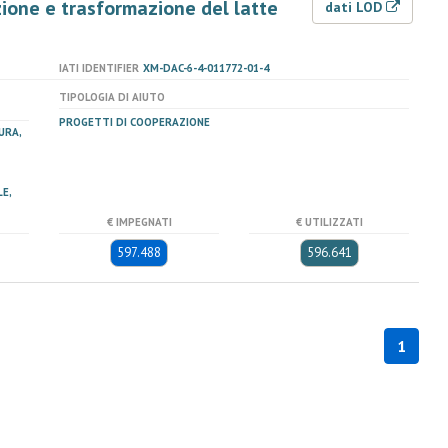
uzione e trasformazione del latte
dati LOD
IATI IDENTIFIER
XM-DAC-6-4-011772-01-4
TIPOLOGIA DI AIUTO
PROGETTI DI COOPERAZIONE
URA,
E,
€ IMPEGNATI
€ UTILIZZATI
597.488
596.641
1