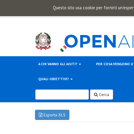
Questo sito usa cookie per fornirti un'esper
A CHI VANNO GLI AIUTI?
PER COSA VENGONO U
QUALI OBIETTIVI?
Cerca
Esporta XLS