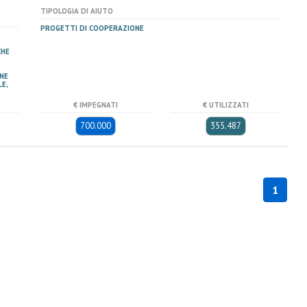
TIPOLOGIA DI AIUTO
PROGETTI DI COOPERAZIONE
CHE
NE
E,
€ IMPEGNATI
€ UTILIZZATI
700.000
355.487
1