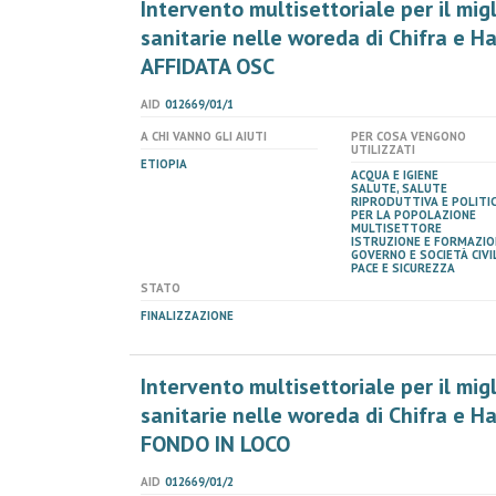
Intervento multisettoriale per il mi
sanitarie nelle woreda di Chifra e H
AFFIDATA OSC
AID
012669/01/1
A CHI VANNO GLI AIUTI
PER COSA VENGONO
UTILIZZATI
ETIOPIA
ACQUA E IGIENE
SALUTE, SALUTE
RIPRODUTTIVA E POLITI
PER LA POPOLAZIONE
MULTISETTORE
ISTRUZIONE E FORMAZIO
GOVERNO E SOCIETÀ CIVIL
PACE E SICUREZZA
STATO
FINALIZZAZIONE
Intervento multisettoriale per il mi
sanitarie nelle woreda di Chifra e H
FONDO IN LOCO
AID
012669/01/2