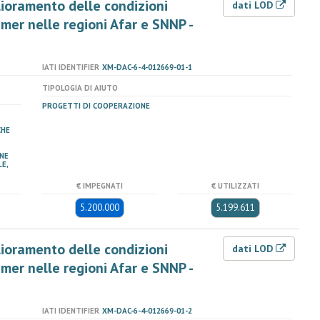
glioramento delle condizioni
dati LOD
amer nelle regioni Afar e SNNP -
IATI IDENTIFIER
XM-DAC-6-4-012669-01-1
TIPOLOGIA DI AIUTO
PROGETTI DI COOPERAZIONE
CHE
NE
E,
€ IMPEGNATI
€ UTILIZZATI
5.200.000
5.199.611
glioramento delle condizioni
dati LOD
amer nelle regioni Afar e SNNP -
IATI IDENTIFIER
XM-DAC-6-4-012669-01-2