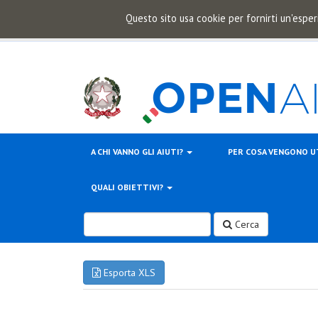
Questo sito usa cookie per fornirti un'esper
A CHI VANNO GLI AIUTI?
PER COSA VENGONO U
QUALI OBIETTIVI?
Cerca
Esporta XLS