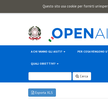
Questo sito usa cookie per fornirti un'esper
A CHI VANNO GLI AIUTI?
PER COSA VENGONO U
QUALI OBIETTIVI?
Cerca
Esporta XLS