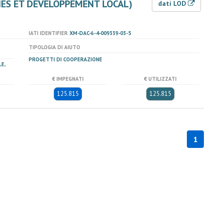
ES ET DEVELOPPEMENT LOCAL)
dati LOD
IATI IDENTIFIER
XM-DAC-6-4-009339-03-5
TIPOLOGIA DI AIUTO
PROGETTI DI COOPERAZIONE
E,
€ IMPEGNATI
€ UTILIZZATI
125.815
125.815
1